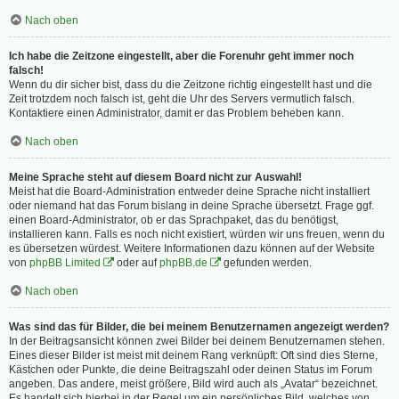
Nach oben
Ich habe die Zeitzone eingestellt, aber die Forenuhr geht immer noch
falsch!
Wenn du dir sicher bist, dass du die Zeitzone richtig eingestellt hast und die
Zeit trotzdem noch falsch ist, geht die Uhr des Servers vermutlich falsch.
Kontaktiere einen Administrator, damit er das Problem beheben kann.
Nach oben
Meine Sprache steht auf diesem Board nicht zur Auswahl!
Meist hat die Board-Administration entweder deine Sprache nicht installiert
oder niemand hat das Forum bislang in deine Sprache übersetzt. Frage ggf.
einen Board-Administrator, ob er das Sprachpaket, das du benötigst,
installieren kann. Falls es noch nicht existiert, würden wir uns freuen, wenn du
es übersetzen würdest. Weitere Informationen dazu können auf der Website
von
phpBB Limited
oder auf
phpBB.de
gefunden werden.
Nach oben
Was sind das für Bilder, die bei meinem Benutzernamen angezeigt werden?
In der Beitragsansicht können zwei Bilder bei deinem Benutzernamen stehen.
Eines dieser Bilder ist meist mit deinem Rang verknüpft: Oft sind dies Sterne,
Kästchen oder Punkte, die deine Beitragszahl oder deinen Status im Forum
angeben. Das andere, meist größere, Bild wird auch als „Avatar“ bezeichnet.
Es handelt sich hierbei in der Regel um ein persönliches Bild, welches von