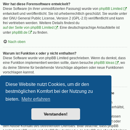
Wer hat diese Forensoftware entwickelt?
Diese Software (in ihrer unmodifizierten Fassung) wurde von
phpBB Limited
entwickelt und veröffentlicht. Sie ist urheberrechtlich geschützt. Sie wurde unter
der GNU General Public License, Version 2 (GPL-2.0) veröffentlicht und kann
frei vertrieben werden. Weitere Details findest du
auf der Seite von phpBB Limited
. Eine deutschsprachige Anlaufstelle ist
unter
phpBB.de
zu finden.
Nach oben
Warum ist Funktion x oder y nicht enthalten?
Diese Software wurde von phpBB Limited geschrieben. Wenn du denkst, dass
eine Funktion implementiert werden sollte, dann besuche
phpBB Ideas
, wo
du deine Stimme für bestehende Vorschläge abgeben oder neue Funktionen
vorschlagen kannst.
Nach oben
Diese Website nutzt Cookies, um dir den
bestmöglichen Komfort bei der Nutzung zu
An wen soll ich mich wenden, falls es Beschwerden oder juristische
Anfragen zu diesem Forum gibt?
bieten.
Mehr erfahren
Jeder Administrator, der auf der „Das Team“-Seite aufgeführt ist, ist ein
geeigneter Kontakt für deine Beschwerde. Wenn du so keine Antwort erhältst,
solltest du den Besitzer der Domain kontaktieren (führe dazu eine
Verstanden!
„WHOIS“-Abfrage
durch) oder — falls diese Seite bei einem kostenlosen
Webhoster wie z. B. Yahoo!, free.fr, funpic.de usw. liegt — den Support oder
den Abuse-Kontakt des betreffenden Dienstes. Bitte beachte, dass phpBB