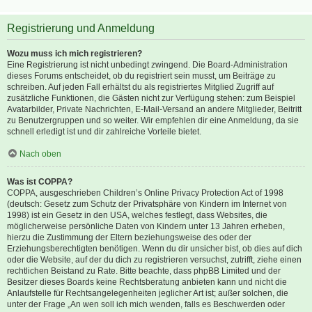
Registrierung und Anmeldung
Wozu muss ich mich registrieren?
Eine Registrierung ist nicht unbedingt zwingend. Die Board-Administration
dieses Forums entscheidet, ob du registriert sein musst, um Beiträge zu
schreiben. Auf jeden Fall erhältst du als registriertes Mitglied Zugriff auf
zusätzliche Funktionen, die Gästen nicht zur Verfügung stehen: zum Beispiel
Avatarbilder, Private Nachrichten, E-Mail-Versand an andere Mitglieder, Beitritt
zu Benutzergruppen und so weiter. Wir empfehlen dir eine Anmeldung, da sie
schnell erledigt ist und dir zahlreiche Vorteile bietet.
Nach oben
Was ist COPPA?
COPPA, ausgeschrieben Children’s Online Privacy Protection Act of 1998
(deutsch: Gesetz zum Schutz der Privatsphäre von Kindern im Internet von
1998) ist ein Gesetz in den USA, welches festlegt, dass Websites, die
möglicherweise persönliche Daten von Kindern unter 13 Jahren erheben,
hierzu die Zustimmung der Eltern beziehungsweise des oder der
Erziehungsberechtigten benötigen. Wenn du dir unsicher bist, ob dies auf dich
oder die Website, auf der du dich zu registrieren versuchst, zutrifft, ziehe einen
rechtlichen Beistand zu Rate. Bitte beachte, dass phpBB Limited und der
Besitzer dieses Boards keine Rechtsberatung anbieten kann und nicht die
Anlaufstelle für Rechtsangelegenheiten jeglicher Art ist; außer solchen, die
unter der Frage „An wen soll ich mich wenden, falls es Beschwerden oder