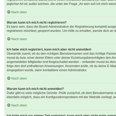
jeglicher Art ist; außer solchen, die unter der Frage „An wen soll ich mich w
Nach oben
Warum kann ich mich nicht registrieren?
Es kann sein, dass die Board-Administration die Registrierung komplett aus
registrieren möchtest, gesperrt wurden. Um Hilfe zu erhalten, wende dich an d
Nach oben
Ich habe mich registriert, kann mich aber nicht anmelden!
Überprüfe zuerst, ob du den richtigen Benutzernamen und das richtige Pass
musst du bzw. einer deiner Eltern oder deiner Erziehungsberechtigten den Anwe
angemeldeten Mitglieder erst freigeschaltet werden – entweder musst du dies se
folge den dort enthaltenen Anweisungen. Ansonsten prüfe, ob du deine E-Mail
eingegeben wurde, dann kontaktiere einen Administrator.
Nach oben
Warum kann ich mich nicht anmelden?
Dafür gibt es viele mögliche Gründe. Prüfe zunächst, ob dein Benutzername un
ebenfalls möglich, dass ein Konfigurationsproblem mit der Website vorliegt, w
Nach oben
Ich habe mich vor einiger Zeit registriert, kann mich aber nicht mehr anme