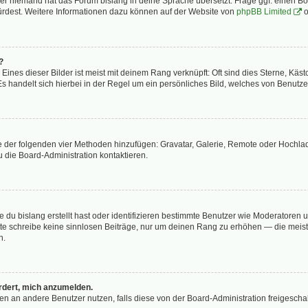
der niemand hat das Forum bislang in deine Sprache übersetzt. Frage ggf. einen Boa
würdest. Weitere Informationen dazu können auf der Website von
phpBB Limited
o
?
ines dieser Bilder ist meist mit deinem Rang verknüpft: Oft sind dies Sterne, Käs
s handelt sich hierbei in der Regel um ein persönliches Bild, welches von Benutzer
ine der folgenden vier Methoden hinzufügen: Gravatar, Galerie, Remote oder Hochl
 die Board-Administration kontaktieren.
 du bislang erstellt hast oder identifizieren bestimmte Benutzer wie Moderatoren
Bitte schreibe keine sinnlosen Beiträge, nur um deinen Rang zu erhöhen — die mei
n.
ordert, mich anzumelden.
chten an andere Benutzer nutzen, falls diese von der Board-Administration freige