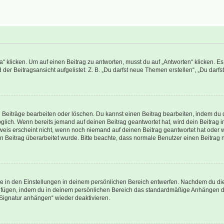
icken. Um auf einen Beitrag zu antworten, musst du auf „Antworten“ klicken. Es kö
er Beitragsansicht aufgelistet. Z. B. „Du darfst neue Themen erstellen“, „Du darfs
n Beiträge bearbeiten oder löschen. Du kannst einen Beitrag bearbeiten, indem du 
möglich. Wenn bereits jemand auf deinen Beitrag geantwortet hat, wird dein Beitrag
weis erscheint nicht, wenn noch niemand auf deinen Beitrag geantwortet hat oder w
dein Beitrag überarbeitet wurde. Bitte beachte, dass normale Benutzer einen Beitra
 in den Einstellungen in deinem persönlichen Bereich entwerfen. Nachdem du die S
zufügen, indem du in deinem persönlichen Bereich das standardmäßige Anhängen de
„Signatur anhängen“ wieder deaktivieren.