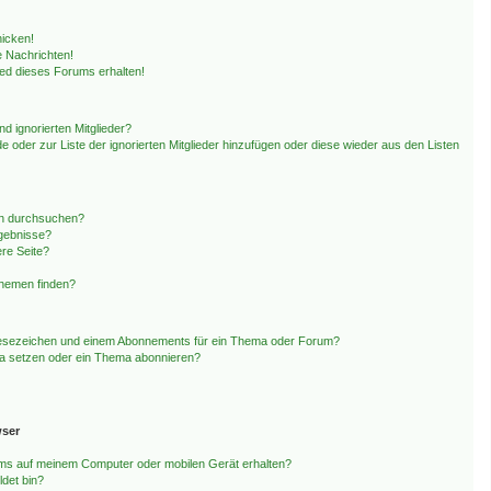
hicken!
 Nachrichten!
ied dieses Forums erhalten!
d ignorierten Mitglieder?
de oder zur Liste der ignorierten Mitglieder hinzufügen oder diese wieder aus den Listen
en durchsuchen?
rgebnisse?
re Seite?
Themen finden?
Lesezeichen und einem Abonnements für ein Thema oder Forum?
ma setzen oder ein Thema abonnieren?
wser
ms auf meinem Computer oder mobilen Gerät erhalten?
det bin?