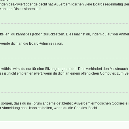
nden deaktiviert oder gelöscht hat. Außerdem löschen viele Boards regelmäßig Benu
 an den Diskussionen teil!
mitteilen, du kannst es jedoch zurücksetzen. Dies machst du, indem du auf der Anme
 wende dich an die Board-Administration.
ählst, wirst du nur für eine Sitzung angemeldet. Dies verhindert den Missbrauch
ist nicht empfehlenswert, wenn du dich an einem öffentlichen Computer, zum Beisp
afür sorgen, dass du im Forum angemeldet bleibst. Außerdem ermöglichen Cookies ei
r Abmeldung hast, kann es helfen, wenn du die Cookies löscht.