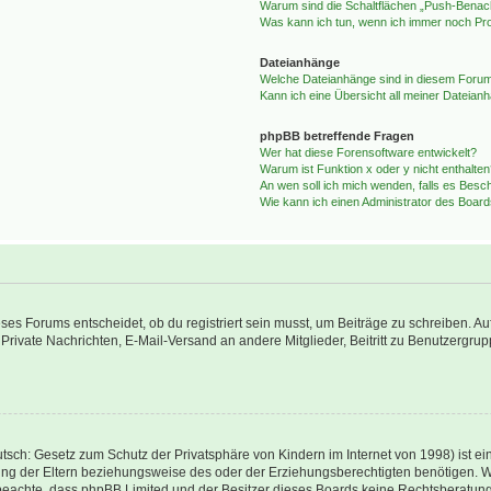
Warum sind die Schaltflächen „Push-Benachr
Was kann ich tun, wenn ich immer noch Pr
Dateianhänge
Welche Dateianhänge sind in diesem Forum
Kann ich eine Übersicht all meiner Dateian
phpBB betreffende Fragen
Wer hat diese Forensoftware entwickelt?
Warum ist Funktion x oder y nicht enthalte
An wen soll ich mich wenden, falls es Besc
Wie kann ich einen Administrator des Board
s Forums entscheidet, ob du registriert sein musst, um Beiträge zu schreiben. Auf je
 Private Nachrichten, E-Mail-Versand an andere Mitglieder, Beitritt zu Benutzergrup
tsch: Gesetz zum Schutz der Privatsphäre von Kindern im Internet von 1998) ist ei
g der Eltern beziehungsweise des oder der Erziehungsberechtigten benötigen. Wenn
itte beachte, dass phpBB Limited und der Besitzer dieses Boards keine Rechtsberatu