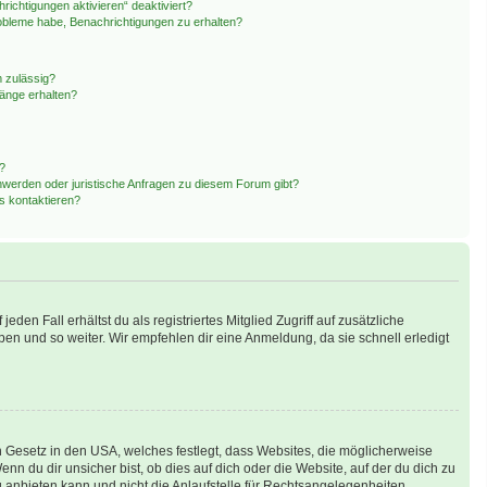
ichtigungen aktivieren“ deaktiviert?
obleme habe, Benachrichtigungen zu erhalten?
 zulässig?
hänge erhalten?
n?
hwerden oder juristische Anfragen zu diesem Forum gibt?
s kontaktieren?
den Fall erhältst du als registriertes Mitglied Zugriff auf zusätzliche
pen und so weiter. Wir empfehlen dir eine Anmeldung, da sie schnell erledigt
n Gesetz in den USA, welches festlegt, dass Websites, die möglicherweise
 du dir unsicher bist, ob dies auf dich oder die Website, auf der du dich zu
ng anbieten kann und nicht die Anlaufstelle für Rechtsangelegenheiten