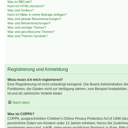
Was ist BBCode?
Kann ich HTML benutzen?
Was sind Smileys?
Kann ich Bilder in meine Beiträge einfügen?
Was sind globale Bekanntmachungen?
Was sind Bekanntmachungen?
Was sind wichtige Themen?
Was sind geschlossene Themen?
Was sind Themen-Symbole?
Registrierung und Anmeldung
Wozu muss ich mich registrieren?
Eine Registrierung ist nicht unbedingt zwingend. Die Board-Administration diese
Funktionen, die Gästen nicht zur Verfügung stehen: zum Beispiel Avatarbilder,
ist und dir zahlreiche Vorteile bietet.
Nach oben
Was ist COPPA?
COPPA, ausgeschrieben Children’s Online Privacy Protection Act of 1998 (deu
persönliche Daten von Kindern unter 13 Jahren erheben, hierzu die Zustimmun
registrieren versuchst, zutrifft, ziehe einen rechtlichen Beistand zu Rate. B