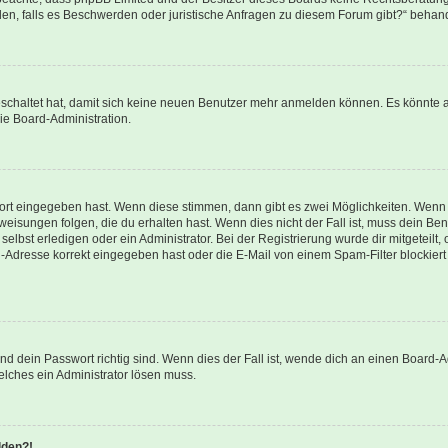
enden, falls es Beschwerden oder juristische Anfragen zu diesem Forum gibt?“ behan
geschaltet hat, damit sich keine neuen Benutzer mehr anmelden können. Es könnte 
ie Board-Administration.
wort eingegeben hast. Wenn diese stimmen, dann gibt es zwei Möglichkeiten. Wen
isungen folgen, die du erhalten hast. Wenn dies nicht der Fall ist, muss dein Ben
lbst erledigen oder ein Administrator. Bei der Registrierung wurde dir mitgeteilt, o
-Adresse korrekt eingegeben hast oder die E-Mail von einem Spam-Filter blockiert 
d dein Passwort richtig sind. Wenn dies der Fall ist, wende dich an einen Board-Ad
elches ein Administrator lösen muss.
lden?!