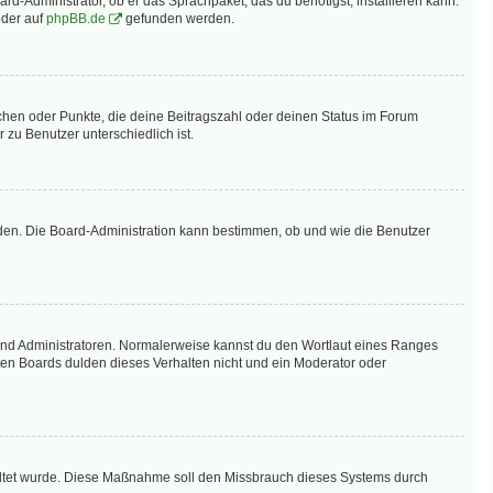
rd-Administrator, ob er das Sprachpaket, das du benötigst, installieren kann.
der auf
phpBB.de
gefunden werden.
tchen oder Punkte, die deine Beitragszahl oder deinen Status im Forum
 zu Benutzer unterschiedlich ist.
aden. Die Board-Administration kann bestimmen, ob und wie die Benutzer
 und Administratoren. Normalerweise kannst du den Wortlaut eines Ranges
sten Boards dulden dieses Verhalten nicht und ein Moderator oder
schaltet wurde. Diese Maßnahme soll den Missbrauch dieses Systems durch