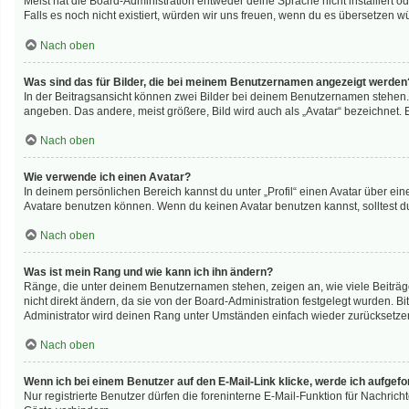
Meist hat die Board-Administration entweder deine Sprache nicht installiert o
Falls es noch nicht existiert, würden wir uns freuen, wenn du es übersetzen 
Nach oben
Was sind das für Bilder, die bei meinem Benutzernamen angezeigt werden
In der Beitragsansicht können zwei Bilder bei deinem Benutzernamen stehen. E
angeben. Das andere, meist größere, Bild wird auch als „Avatar“ bezeichnet. E
Nach oben
Wie verwende ich einen Avatar?
In deinem persönlichen Bereich kannst du unter „Profil“ einen Avatar über e
Avatare benutzen können. Wenn du keinen Avatar benutzen kannst, solltest du
Nach oben
Was ist mein Rang und wie kann ich ihn ändern?
Ränge, die unter deinem Benutzernamen stehen, zeigen an, wie viele Beiträge
nicht direkt ändern, da sie von der Board-Administration festgelegt wurden. 
Administrator wird deinen Rang unter Umständen einfach wieder zurücksetze
Nach oben
Wenn ich bei einem Benutzer auf den E-Mail-Link klicke, werde ich aufgef
Nur registrierte Benutzer dürfen die foreninterne E-Mail-Funktion für Nachri