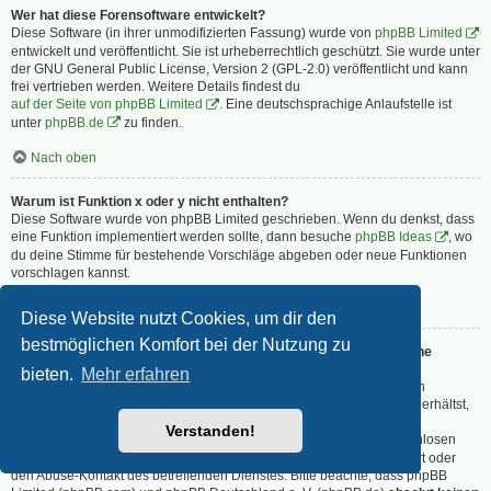
Wer hat diese Forensoftware entwickelt?
Diese Software (in ihrer unmodifizierten Fassung) wurde von
phpBB Limited
entwickelt und veröffentlicht. Sie ist urheberrechtlich geschützt. Sie wurde unter
der GNU General Public License, Version 2 (GPL-2.0) veröffentlicht und kann
frei vertrieben werden. Weitere Details findest du
auf der Seite von phpBB Limited
. Eine deutschsprachige Anlaufstelle ist
unter
phpBB.de
zu finden.
Nach oben
Warum ist Funktion x oder y nicht enthalten?
Diese Software wurde von phpBB Limited geschrieben. Wenn du denkst, dass
eine Funktion implementiert werden sollte, dann besuche
phpBB Ideas
, wo
du deine Stimme für bestehende Vorschläge abgeben oder neue Funktionen
vorschlagen kannst.
Nach oben
Diese Website nutzt Cookies, um dir den
bestmöglichen Komfort bei der Nutzung zu
An wen soll ich mich wenden, falls es Beschwerden oder juristische
Anfragen zu diesem Forum gibt?
bieten.
Mehr erfahren
Jeder Administrator, der auf der „Das Team“-Seite aufgeführt ist, ist ein
geeigneter Kontakt für deine Beschwerde. Wenn du so keine Antwort erhältst,
solltest du den Besitzer der Domain kontaktieren (führe dazu eine
Verstanden!
„WHOIS“-Abfrage
durch) oder — falls diese Seite bei einem kostenlosen
Webhoster wie z. B. Yahoo!, free.fr, funpic.de usw. liegt — den Support oder
den Abuse-Kontakt des betreffenden Dienstes. Bitte beachte, dass phpBB