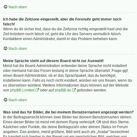
Nach oben
Ich habe die Zeitzone eingestellt, aber die Forenuhr geht immer noch
falsch!
Wenn du dir sicher bist, dass du die Zeitzone richtig eingestellt hast und die
Zeit trotzdem noch falsch ist, geht die Uhr des Servers vermutlich falsch.
Kontaktiere einen Administrator, damit er das Problem beheben kann.
Nach oben
Meine Sprache steht auf diesem Board nicht zur Auswahl!
Meist hat die Board-Administration entweder deine Sprache nicht installiert
oder niemand hat das Forum bislang in deine Sprache übersetzt. Frage ggf.
einen Board-Administrator, ob er das Sprachpaket, das du benötigst,
installieren kann. Falls es noch nicht existiert, würden wir uns freuen, wenn du
es übersetzen würdest. Weitere Informationen dazu können auf der Website
von
phpBB Limited
oder auf
phpBB.de
gefunden werden.
Nach oben
Was sind das für Bilder, die bei meinem Benutzernamen angezeigt werden?
In der Beitragsansicht können zwei Bilder bei deinem Benutzernamen stehen.
Eines dieser Bilder ist meist mit deinem Rang verknüpft: Oft sind dies Sterne,
Kästchen oder Punkte, die deine Beitragszahl oder deinen Status im Forum
angeben. Das andere, meist größere, Bild wird auch als „Avatar“ bezeichnet.
Es handelt sich hierbei in der Regel um ein persönliches Bild, welches von