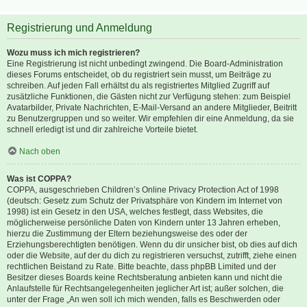
Registrierung und Anmeldung
Wozu muss ich mich registrieren?
Eine Registrierung ist nicht unbedingt zwingend. Die Board-Administration
dieses Forums entscheidet, ob du registriert sein musst, um Beiträge zu
schreiben. Auf jeden Fall erhältst du als registriertes Mitglied Zugriff auf
zusätzliche Funktionen, die Gästen nicht zur Verfügung stehen: zum Beispiel
Avatarbilder, Private Nachrichten, E-Mail-Versand an andere Mitglieder, Beitritt
zu Benutzergruppen und so weiter. Wir empfehlen dir eine Anmeldung, da sie
schnell erledigt ist und dir zahlreiche Vorteile bietet.
Nach oben
Was ist COPPA?
COPPA, ausgeschrieben Children’s Online Privacy Protection Act of 1998
(deutsch: Gesetz zum Schutz der Privatsphäre von Kindern im Internet von
1998) ist ein Gesetz in den USA, welches festlegt, dass Websites, die
möglicherweise persönliche Daten von Kindern unter 13 Jahren erheben,
hierzu die Zustimmung der Eltern beziehungsweise des oder der
Erziehungsberechtigten benötigen. Wenn du dir unsicher bist, ob dies auf dich
oder die Website, auf der du dich zu registrieren versuchst, zutrifft, ziehe einen
rechtlichen Beistand zu Rate. Bitte beachte, dass phpBB Limited und der
Besitzer dieses Boards keine Rechtsberatung anbieten kann und nicht die
Anlaufstelle für Rechtsangelegenheiten jeglicher Art ist; außer solchen, die
unter der Frage „An wen soll ich mich wenden, falls es Beschwerden oder