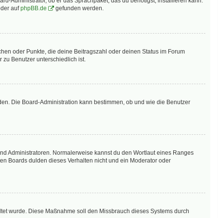
rd-Administrator, ob er das Sprachpaket, das du benötigst, installieren kann.
der auf
phpBB.de
gefunden werden.
tchen oder Punkte, die deine Beitragszahl oder deinen Status im Forum
 zu Benutzer unterschiedlich ist.
aden. Die Board-Administration kann bestimmen, ob und wie die Benutzer
 und Administratoren. Normalerweise kannst du den Wortlaut eines Ranges
sten Boards dulden dieses Verhalten nicht und ein Moderator oder
schaltet wurde. Diese Maßnahme soll den Missbrauch dieses Systems durch