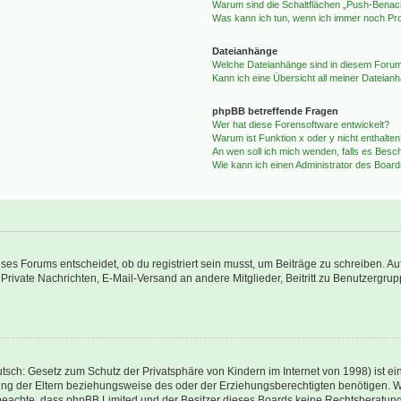
Warum sind die Schaltflächen „Push-Benachr
Was kann ich tun, wenn ich immer noch Pr
Dateianhänge
Welche Dateianhänge sind in diesem Forum
Kann ich eine Übersicht all meiner Dateian
phpBB betreffende Fragen
Wer hat diese Forensoftware entwickelt?
Warum ist Funktion x oder y nicht enthalte
An wen soll ich mich wenden, falls es Besc
Wie kann ich einen Administrator des Board
s Forums entscheidet, ob du registriert sein musst, um Beiträge zu schreiben. Auf je
 Private Nachrichten, E-Mail-Versand an andere Mitglieder, Beitritt zu Benutzergrup
tsch: Gesetz zum Schutz der Privatsphäre von Kindern im Internet von 1998) ist ei
g der Eltern beziehungsweise des oder der Erziehungsberechtigten benötigen. Wenn
itte beachte, dass phpBB Limited und der Besitzer dieses Boards keine Rechtsberatu