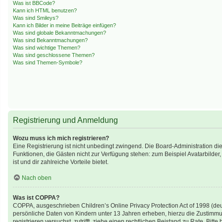
Was ist BBCode?
Kann ich HTML benutzen?
Was sind Smileys?
Kann ich Bilder in meine Beiträge einfügen?
Was sind globale Bekanntmachungen?
Was sind Bekanntmachungen?
Was sind wichtige Themen?
Was sind geschlossene Themen?
Was sind Themen-Symbole?
Registrierung und Anmeldung
Wozu muss ich mich registrieren?
Eine Registrierung ist nicht unbedingt zwingend. Die Board-Administration diese
Funktionen, die Gästen nicht zur Verfügung stehen: zum Beispiel Avatarbilder,
ist und dir zahlreiche Vorteile bietet.
Nach oben
Was ist COPPA?
COPPA, ausgeschrieben Children’s Online Privacy Protection Act of 1998 (deu
persönliche Daten von Kindern unter 13 Jahren erheben, hierzu die Zustimmun
registrieren versuchst, zutrifft, ziehe einen rechtlichen Beistand zu Rate. B