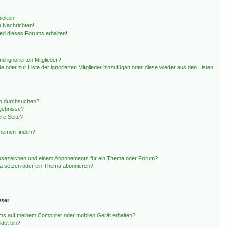
hicken!
 Nachrichten!
ied dieses Forums erhalten!
d ignorierten Mitglieder?
de oder zur Liste der ignorierten Mitglieder hinzufügen oder diese wieder aus den Listen
en durchsuchen?
rgebnisse?
re Seite?
Themen finden?
Lesezeichen und einem Abonnements für ein Thema oder Forum?
ma setzen oder ein Thema abonnieren?
wser
ms auf meinem Computer oder mobilen Gerät erhalten?
det bin?