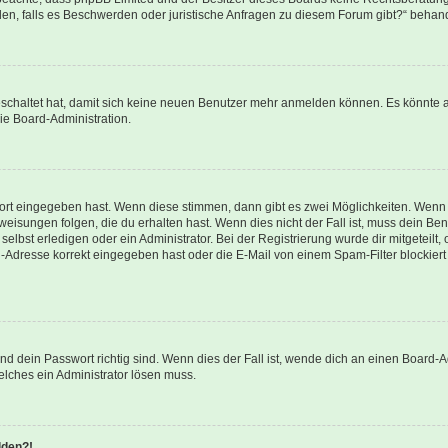
enden, falls es Beschwerden oder juristische Anfragen zu diesem Forum gibt?“ behan
geschaltet hat, damit sich keine neuen Benutzer mehr anmelden können. Es könnte 
ie Board-Administration.
wort eingegeben hast. Wenn diese stimmen, dann gibt es zwei Möglichkeiten. Wen
isungen folgen, die du erhalten hast. Wenn dies nicht der Fall ist, muss dein Ben
lbst erledigen oder ein Administrator. Bei der Registrierung wurde dir mitgeteilt, o
-Adresse korrekt eingegeben hast oder die E-Mail von einem Spam-Filter blockiert 
d dein Passwort richtig sind. Wenn dies der Fall ist, wende dich an einen Board-Ad
elches ein Administrator lösen muss.
lden?!