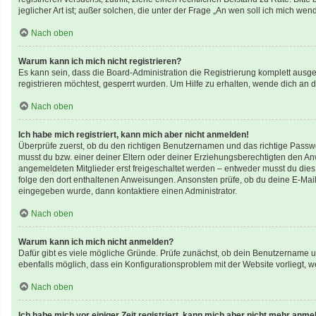
jeglicher Art ist; außer solchen, die unter der Frage „An wen soll ich mich w
Nach oben
Warum kann ich mich nicht registrieren?
Es kann sein, dass die Board-Administration die Registrierung komplett aus
registrieren möchtest, gesperrt wurden. Um Hilfe zu erhalten, wende dich an d
Nach oben
Ich habe mich registriert, kann mich aber nicht anmelden!
Überprüfe zuerst, ob du den richtigen Benutzernamen und das richtige Pass
musst du bzw. einer deiner Eltern oder deiner Erziehungsberechtigten den Anwe
angemeldeten Mitglieder erst freigeschaltet werden – entweder musst du dies se
folge den dort enthaltenen Anweisungen. Ansonsten prüfe, ob du deine E-Mail
eingegeben wurde, dann kontaktiere einen Administrator.
Nach oben
Warum kann ich mich nicht anmelden?
Dafür gibt es viele mögliche Gründe. Prüfe zunächst, ob dein Benutzername un
ebenfalls möglich, dass ein Konfigurationsproblem mit der Website vorliegt, w
Nach oben
Ich habe mich vor einiger Zeit registriert, kann mich aber nicht mehr anme