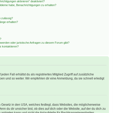
ichtigungen aktivieren“ deaktiviert?
obleme habe, Benachrichtigungen zu erhalten?
 zulässig?
hänge erhalten?
n?
hwerden oder juristische Anfragen zu diesem Forum gibt?
s kontaktieren?
den Fall erhältst du als registriertes Mitglied Zugriff auf zusätzliche
pen und so weiter. Wir empfehlen dir eine Anmeldung, da sie schnell erledigt
n Gesetz in den USA, welches festlegt, dass Websites, die möglicherweise
 du dir unsicher bist, ob dies auf dich oder die Website, auf der du dich zu
ng anbieten kann und nicht die Anlaufstelle für Rechtsangelegenheiten