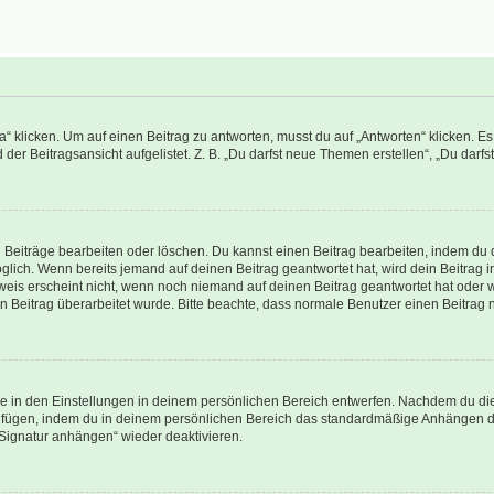
icken. Um auf einen Beitrag zu antworten, musst du auf „Antworten“ klicken. Es kö
er Beitragsansicht aufgelistet. Z. B. „Du darfst neue Themen erstellen“, „Du darfs
n Beiträge bearbeiten oder löschen. Du kannst einen Beitrag bearbeiten, indem du 
möglich. Wenn bereits jemand auf deinen Beitrag geantwortet hat, wird dein Beitrag
weis erscheint nicht, wenn noch niemand auf deinen Beitrag geantwortet hat oder w
dein Beitrag überarbeitet wurde. Bitte beachte, dass normale Benutzer einen Beitra
 in den Einstellungen in deinem persönlichen Bereich entwerfen. Nachdem du die S
zufügen, indem du in deinem persönlichen Bereich das standardmäßige Anhängen de
„Signatur anhängen“ wieder deaktivieren.