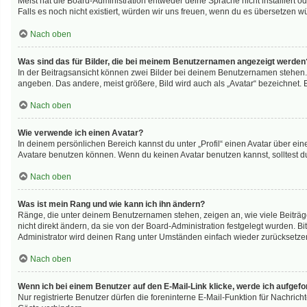
Meist hat die Board-Administration entweder deine Sprache nicht installiert o
Falls es noch nicht existiert, würden wir uns freuen, wenn du es übersetzen 
Nach oben
Was sind das für Bilder, die bei meinem Benutzernamen angezeigt werden
In der Beitragsansicht können zwei Bilder bei deinem Benutzernamen stehen. E
angeben. Das andere, meist größere, Bild wird auch als „Avatar“ bezeichnet. E
Nach oben
Wie verwende ich einen Avatar?
In deinem persönlichen Bereich kannst du unter „Profil“ einen Avatar über e
Avatare benutzen können. Wenn du keinen Avatar benutzen kannst, solltest du
Nach oben
Was ist mein Rang und wie kann ich ihn ändern?
Ränge, die unter deinem Benutzernamen stehen, zeigen an, wie viele Beiträge
nicht direkt ändern, da sie von der Board-Administration festgelegt wurden. 
Administrator wird deinen Rang unter Umständen einfach wieder zurücksetze
Nach oben
Wenn ich bei einem Benutzer auf den E-Mail-Link klicke, werde ich aufgef
Nur registrierte Benutzer dürfen die foreninterne E-Mail-Funktion für Nachri