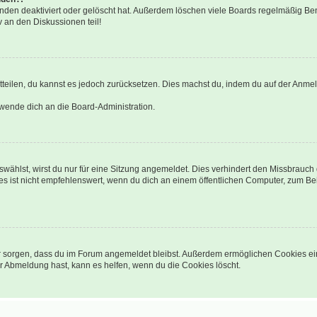
nden deaktiviert oder gelöscht hat. Außerdem löschen viele Boards regelmäßig Benu
 an den Diskussionen teil!
mitteilen, du kannst es jedoch zurücksetzen. Dies machst du, indem du auf der Anme
 wende dich an die Board-Administration.
ählst, wirst du nur für eine Sitzung angemeldet. Dies verhindert den Missbrauch
ist nicht empfehlenswert, wenn du dich an einem öffentlichen Computer, zum Beisp
afür sorgen, dass du im Forum angemeldet bleibst. Außerdem ermöglichen Cookies ei
r Abmeldung hast, kann es helfen, wenn du die Cookies löscht.