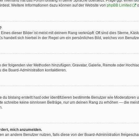
der niemand hat das Forum bislang in deine Sprache übersetzt. Frage ggf. einen Boa
würdest. Weitere Informationen dazu können auf der Website von
phpBB Limited
o
?
ines dieser Bilder ist meist mit deinem Rang verknüpft: Oft sind dies Sterne, Käs
s handelt sich hierbei in der Regel um ein persönliches Bild, welches von Benutzer
ine der folgenden vier Methoden hinzufügen: Gravatar, Galerie, Remote oder Hochl
 die Board-Administration kontaktieren.
 du bislang erstellt hast oder identifizieren bestimmte Benutzer wie Moderatoren
Bitte schreibe keine sinnlosen Beiträge, nur um deinen Rang zu erhöhen — die mei
n.
ordert, mich anzumelden.
chten an andere Benutzer nutzen, falls diese von der Board-Administration freige