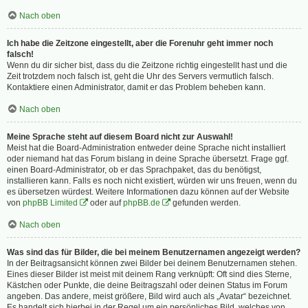
Nach oben
Ich habe die Zeitzone eingestellt, aber die Forenuhr geht immer noch
falsch!
Wenn du dir sicher bist, dass du die Zeitzone richtig eingestellt hast und die
Zeit trotzdem noch falsch ist, geht die Uhr des Servers vermutlich falsch.
Kontaktiere einen Administrator, damit er das Problem beheben kann.
Nach oben
Meine Sprache steht auf diesem Board nicht zur Auswahl!
Meist hat die Board-Administration entweder deine Sprache nicht installiert
oder niemand hat das Forum bislang in deine Sprache übersetzt. Frage ggf.
einen Board-Administrator, ob er das Sprachpaket, das du benötigst,
installieren kann. Falls es noch nicht existiert, würden wir uns freuen, wenn du
es übersetzen würdest. Weitere Informationen dazu können auf der Website
von
phpBB Limited
oder auf
phpBB.de
gefunden werden.
Nach oben
Was sind das für Bilder, die bei meinem Benutzernamen angezeigt werden?
In der Beitragsansicht können zwei Bilder bei deinem Benutzernamen stehen.
Eines dieser Bilder ist meist mit deinem Rang verknüpft: Oft sind dies Sterne,
Kästchen oder Punkte, die deine Beitragszahl oder deinen Status im Forum
angeben. Das andere, meist größere, Bild wird auch als „Avatar“ bezeichnet.
Es handelt sich hierbei in der Regel um ein persönliches Bild, welches von