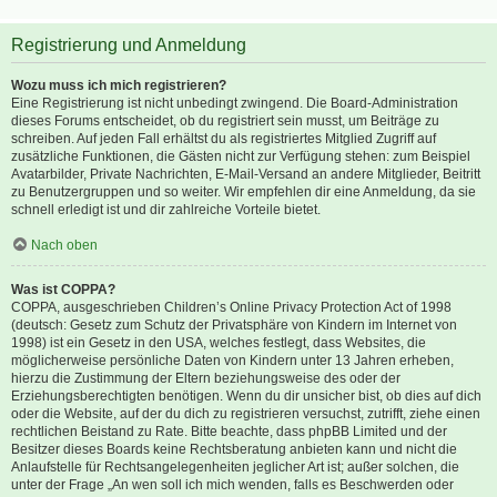
Registrierung und Anmeldung
Wozu muss ich mich registrieren?
Eine Registrierung ist nicht unbedingt zwingend. Die Board-Administration
dieses Forums entscheidet, ob du registriert sein musst, um Beiträge zu
schreiben. Auf jeden Fall erhältst du als registriertes Mitglied Zugriff auf
zusätzliche Funktionen, die Gästen nicht zur Verfügung stehen: zum Beispiel
Avatarbilder, Private Nachrichten, E-Mail-Versand an andere Mitglieder, Beitritt
zu Benutzergruppen und so weiter. Wir empfehlen dir eine Anmeldung, da sie
schnell erledigt ist und dir zahlreiche Vorteile bietet.
Nach oben
Was ist COPPA?
COPPA, ausgeschrieben Children’s Online Privacy Protection Act of 1998
(deutsch: Gesetz zum Schutz der Privatsphäre von Kindern im Internet von
1998) ist ein Gesetz in den USA, welches festlegt, dass Websites, die
möglicherweise persönliche Daten von Kindern unter 13 Jahren erheben,
hierzu die Zustimmung der Eltern beziehungsweise des oder der
Erziehungsberechtigten benötigen. Wenn du dir unsicher bist, ob dies auf dich
oder die Website, auf der du dich zu registrieren versuchst, zutrifft, ziehe einen
rechtlichen Beistand zu Rate. Bitte beachte, dass phpBB Limited und der
Besitzer dieses Boards keine Rechtsberatung anbieten kann und nicht die
Anlaufstelle für Rechtsangelegenheiten jeglicher Art ist; außer solchen, die
unter der Frage „An wen soll ich mich wenden, falls es Beschwerden oder