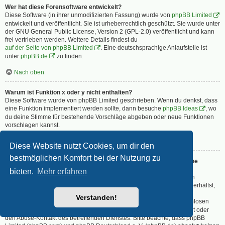
Wer hat diese Forensoftware entwickelt?
Diese Software (in ihrer unmodifizierten Fassung) wurde von
phpBB Limited
entwickelt und veröffentlicht. Sie ist urheberrechtlich geschützt. Sie wurde unter
der GNU General Public License, Version 2 (GPL-2.0) veröffentlicht und kann
frei vertrieben werden. Weitere Details findest du
auf der Seite von phpBB Limited
. Eine deutschsprachige Anlaufstelle ist
unter
phpBB.de
zu finden.
Nach oben
Warum ist Funktion x oder y nicht enthalten?
Diese Software wurde von phpBB Limited geschrieben. Wenn du denkst, dass
eine Funktion implementiert werden sollte, dann besuche
phpBB Ideas
, wo
du deine Stimme für bestehende Vorschläge abgeben oder neue Funktionen
vorschlagen kannst.
Nach oben
Diese Website nutzt Cookies, um dir den
bestmöglichen Komfort bei der Nutzung zu
An wen soll ich mich wenden, falls es Beschwerden oder juristische
Anfragen zu diesem Forum gibt?
bieten.
Mehr erfahren
Jeder Administrator, der auf der „Das Team“-Seite aufgeführt ist, ist ein
geeigneter Kontakt für deine Beschwerde. Wenn du so keine Antwort erhältst,
solltest du den Besitzer der Domain kontaktieren (führe dazu eine
Verstanden!
„WHOIS“-Abfrage
durch) oder — falls diese Seite bei einem kostenlosen
Webhoster wie z. B. Yahoo!, free.fr, funpic.de usw. liegt — den Support oder
den Abuse-Kontakt des betreffenden Dienstes. Bitte beachte, dass phpBB