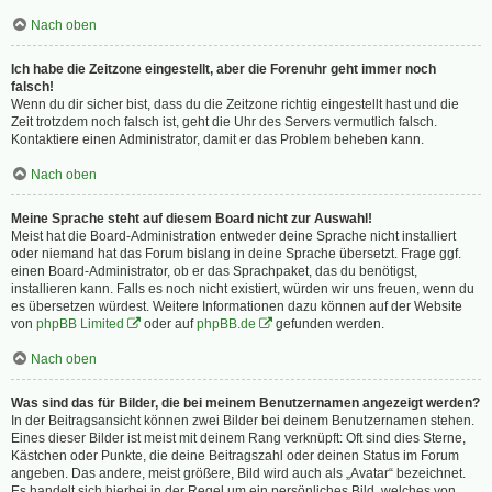
Nach oben
Ich habe die Zeitzone eingestellt, aber die Forenuhr geht immer noch
falsch!
Wenn du dir sicher bist, dass du die Zeitzone richtig eingestellt hast und die
Zeit trotzdem noch falsch ist, geht die Uhr des Servers vermutlich falsch.
Kontaktiere einen Administrator, damit er das Problem beheben kann.
Nach oben
Meine Sprache steht auf diesem Board nicht zur Auswahl!
Meist hat die Board-Administration entweder deine Sprache nicht installiert
oder niemand hat das Forum bislang in deine Sprache übersetzt. Frage ggf.
einen Board-Administrator, ob er das Sprachpaket, das du benötigst,
installieren kann. Falls es noch nicht existiert, würden wir uns freuen, wenn du
es übersetzen würdest. Weitere Informationen dazu können auf der Website
von
phpBB Limited
oder auf
phpBB.de
gefunden werden.
Nach oben
Was sind das für Bilder, die bei meinem Benutzernamen angezeigt werden?
In der Beitragsansicht können zwei Bilder bei deinem Benutzernamen stehen.
Eines dieser Bilder ist meist mit deinem Rang verknüpft: Oft sind dies Sterne,
Kästchen oder Punkte, die deine Beitragszahl oder deinen Status im Forum
angeben. Das andere, meist größere, Bild wird auch als „Avatar“ bezeichnet.
Es handelt sich hierbei in der Regel um ein persönliches Bild, welches von