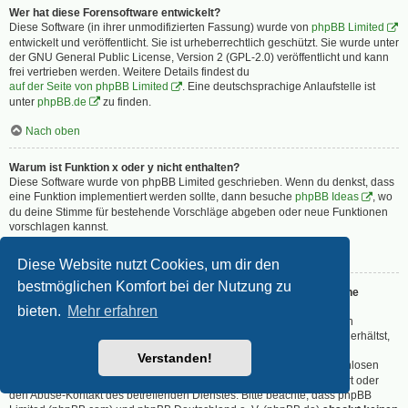
Wer hat diese Forensoftware entwickelt?
Diese Software (in ihrer unmodifizierten Fassung) wurde von
phpBB Limited
entwickelt und veröffentlicht. Sie ist urheberrechtlich geschützt. Sie wurde unter
der GNU General Public License, Version 2 (GPL-2.0) veröffentlicht und kann
frei vertrieben werden. Weitere Details findest du
auf der Seite von phpBB Limited
. Eine deutschsprachige Anlaufstelle ist
unter
phpBB.de
zu finden.
Nach oben
Warum ist Funktion x oder y nicht enthalten?
Diese Software wurde von phpBB Limited geschrieben. Wenn du denkst, dass
eine Funktion implementiert werden sollte, dann besuche
phpBB Ideas
, wo
du deine Stimme für bestehende Vorschläge abgeben oder neue Funktionen
vorschlagen kannst.
Nach oben
Diese Website nutzt Cookies, um dir den
bestmöglichen Komfort bei der Nutzung zu
An wen soll ich mich wenden, falls es Beschwerden oder juristische
Anfragen zu diesem Forum gibt?
bieten.
Mehr erfahren
Jeder Administrator, der auf der „Das Team“-Seite aufgeführt ist, ist ein
geeigneter Kontakt für deine Beschwerde. Wenn du so keine Antwort erhältst,
solltest du den Besitzer der Domain kontaktieren (führe dazu eine
Verstanden!
„WHOIS“-Abfrage
durch) oder — falls diese Seite bei einem kostenlosen
Webhoster wie z. B. Yahoo!, free.fr, funpic.de usw. liegt — den Support oder
den Abuse-Kontakt des betreffenden Dienstes. Bitte beachte, dass phpBB