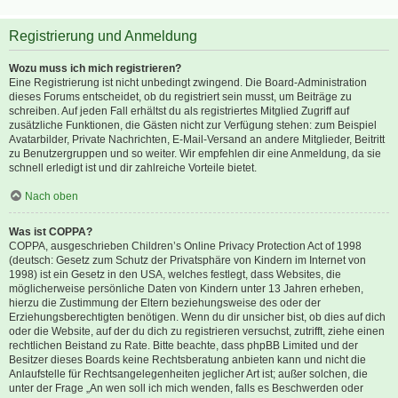
Registrierung und Anmeldung
Wozu muss ich mich registrieren?
Eine Registrierung ist nicht unbedingt zwingend. Die Board-Administration
dieses Forums entscheidet, ob du registriert sein musst, um Beiträge zu
schreiben. Auf jeden Fall erhältst du als registriertes Mitglied Zugriff auf
zusätzliche Funktionen, die Gästen nicht zur Verfügung stehen: zum Beispiel
Avatarbilder, Private Nachrichten, E-Mail-Versand an andere Mitglieder, Beitritt
zu Benutzergruppen und so weiter. Wir empfehlen dir eine Anmeldung, da sie
schnell erledigt ist und dir zahlreiche Vorteile bietet.
Nach oben
Was ist COPPA?
COPPA, ausgeschrieben Children’s Online Privacy Protection Act of 1998
(deutsch: Gesetz zum Schutz der Privatsphäre von Kindern im Internet von
1998) ist ein Gesetz in den USA, welches festlegt, dass Websites, die
möglicherweise persönliche Daten von Kindern unter 13 Jahren erheben,
hierzu die Zustimmung der Eltern beziehungsweise des oder der
Erziehungsberechtigten benötigen. Wenn du dir unsicher bist, ob dies auf dich
oder die Website, auf der du dich zu registrieren versuchst, zutrifft, ziehe einen
rechtlichen Beistand zu Rate. Bitte beachte, dass phpBB Limited und der
Besitzer dieses Boards keine Rechtsberatung anbieten kann und nicht die
Anlaufstelle für Rechtsangelegenheiten jeglicher Art ist; außer solchen, die
unter der Frage „An wen soll ich mich wenden, falls es Beschwerden oder