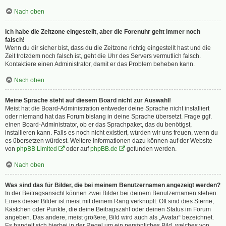
Nach oben
Ich habe die Zeitzone eingestellt, aber die Forenuhr geht immer noch
falsch!
Wenn du dir sicher bist, dass du die Zeitzone richtig eingestellt hast und die
Zeit trotzdem noch falsch ist, geht die Uhr des Servers vermutlich falsch.
Kontaktiere einen Administrator, damit er das Problem beheben kann.
Nach oben
Meine Sprache steht auf diesem Board nicht zur Auswahl!
Meist hat die Board-Administration entweder deine Sprache nicht installiert
oder niemand hat das Forum bislang in deine Sprache übersetzt. Frage ggf.
einen Board-Administrator, ob er das Sprachpaket, das du benötigst,
installieren kann. Falls es noch nicht existiert, würden wir uns freuen, wenn du
es übersetzen würdest. Weitere Informationen dazu können auf der Website
von
phpBB Limited
oder auf
phpBB.de
gefunden werden.
Nach oben
Was sind das für Bilder, die bei meinem Benutzernamen angezeigt werden?
In der Beitragsansicht können zwei Bilder bei deinem Benutzernamen stehen.
Eines dieser Bilder ist meist mit deinem Rang verknüpft: Oft sind dies Sterne,
Kästchen oder Punkte, die deine Beitragszahl oder deinen Status im Forum
angeben. Das andere, meist größere, Bild wird auch als „Avatar“ bezeichnet.
Es handelt sich hierbei in der Regel um ein persönliches Bild, welches von