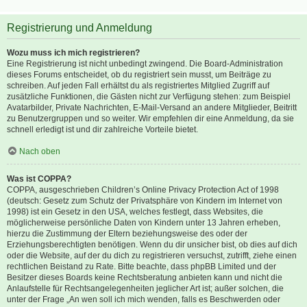
Registrierung und Anmeldung
Wozu muss ich mich registrieren?
Eine Registrierung ist nicht unbedingt zwingend. Die Board-Administration
dieses Forums entscheidet, ob du registriert sein musst, um Beiträge zu
schreiben. Auf jeden Fall erhältst du als registriertes Mitglied Zugriff auf
zusätzliche Funktionen, die Gästen nicht zur Verfügung stehen: zum Beispiel
Avatarbilder, Private Nachrichten, E-Mail-Versand an andere Mitglieder, Beitritt
zu Benutzergruppen und so weiter. Wir empfehlen dir eine Anmeldung, da sie
schnell erledigt ist und dir zahlreiche Vorteile bietet.
Nach oben
Was ist COPPA?
COPPA, ausgeschrieben Children’s Online Privacy Protection Act of 1998
(deutsch: Gesetz zum Schutz der Privatsphäre von Kindern im Internet von
1998) ist ein Gesetz in den USA, welches festlegt, dass Websites, die
möglicherweise persönliche Daten von Kindern unter 13 Jahren erheben,
hierzu die Zustimmung der Eltern beziehungsweise des oder der
Erziehungsberechtigten benötigen. Wenn du dir unsicher bist, ob dies auf dich
oder die Website, auf der du dich zu registrieren versuchst, zutrifft, ziehe einen
rechtlichen Beistand zu Rate. Bitte beachte, dass phpBB Limited und der
Besitzer dieses Boards keine Rechtsberatung anbieten kann und nicht die
Anlaufstelle für Rechtsangelegenheiten jeglicher Art ist; außer solchen, die
unter der Frage „An wen soll ich mich wenden, falls es Beschwerden oder