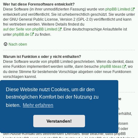
Wer hat diese Forensoftware entwickelt?
Diese Software (in ihrer unmodifizierten Fassung) wurde von
phpBB Limited
entwickelt und veröffentlicht. Sie ist urheberrechtlich geschützt. Sie wurde unter
der GNU General Public License, Version 2 (GPL-2.0) veröffentlicht und kann
frei vertrieben werden. Weitere Details findest du
auf der Seite von phpBB Limited
. Eine deutschsprachige Anlaufstelle ist
unter
phpBB.de
zu finden.
Nach oben
Warum ist Funktion x oder y nicht enthalten?
Diese Software wurde von phpBB Limited geschrieben. Wenn du denkst, dass
eine Funktion implementiert werden sollte, dann besuche
phpBB Ideas
, wo
du deine Stimme für bestehende Vorschläge abgeben oder neue Funktionen
vorschlagen kannst.
Nach oben
Diese Website nutzt Cookies, um dir den
bestmöglichen Komfort bei der Nutzung zu
An wen soll ich mich wenden, falls es Beschwerden oder juristische
Anfragen zu diesem Forum gibt?
bieten.
Mehr erfahren
Jeder Administrator, der auf der „Das Team“-Seite aufgeführt ist, ist ein
geeigneter Kontakt für deine Beschwerde. Wenn du so keine Antwort erhältst,
solltest du den Besitzer der Domain kontaktieren (führe dazu eine
Verstanden!
„WHOIS“-Abfrage
durch) oder — falls diese Seite bei einem kostenlosen
Webhoster wie z. B. Yahoo!, free.fr, funpic.de usw. liegt — den Support oder
den Abuse-Kontakt des betreffenden Dienstes. Bitte beachte, dass phpBB