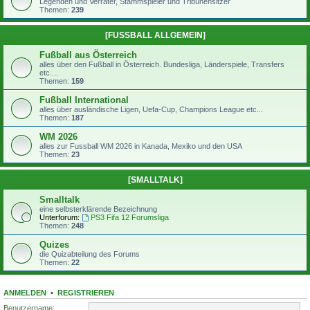
Legenden und Verräter, Stammspieler und Tribünensitzer
Themen:
239
[FUSSBALL ALLGEMEIN]
Fußball aus Österreich
alles über den Fußball in Österreich. Bundesliga, Länderspiele, Transfers
etc....
Themen:
159
Fußball International
alles über ausländische Ligen, Uefa-Cup, Champions League etc...
Themen:
187
WM 2026
alles zur Fussball WM 2026 in Kanada, Mexiko und den USA
Themen:
23
[SMALLTALK]
Smalltalk
eine selbsterklärende Bezeichnung
Unterforum:
PS3 Fifa 12 Forumsliga
Themen:
248
Quizes
die Quizabteilung des Forums
Themen:
22
ANMELDEN
•
REGISTRIEREN
Benutzername: