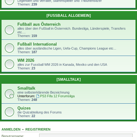
Legenden und Verräter, Stammspieler und Tribünensitzer
Themen:
239
[FUSSBALL ALLGEMEIN]
Fußball aus Österreich
alles über den Fußball in Österreich. Bundesliga, Länderspiele, Transfers
etc....
Themen:
159
Fußball International
alles über ausländische Ligen, Uefa-Cup, Champions League etc...
Themen:
187
WM 2026
alles zur Fussball WM 2026 in Kanada, Mexiko und den USA
Themen:
23
[SMALLTALK]
Smalltalk
eine selbsterklärende Bezeichnung
Unterforum:
PS3 Fifa 12 Forumsliga
Themen:
248
Quizes
die Quizabteilung des Forums
Themen:
22
ANMELDEN
•
REGISTRIEREN
Benutzername: