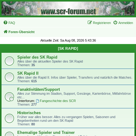
FAQ
Registrieren
Anmelden
Foren-Übersicht
Aktuelle Zeit: Sa Aug 08, 2026 5:43:36
[SK RAPID]
Spieler des SK Rapid
Alles über die aktuellen Spieler des SK Rapid
Themen:
35
SK Rapid II
Alles über die Rapid II. Infos über Spieler, Transfers und natürlich die Matches.
Themen:
615
Fanaktivitäten/Support
Alles zur Stimmung im Stadion, Support, Gesänge, Kartenbörse, Mitfahrbörse
etc...
Unterforum:
Fangeschichte des SCR
Themen:
277
Historisches
Früher war alles besser. Alles zu vergangen Spielen, Saisonen und
Begebenheiten rund um den SK Rapid
Themen:
80
Ehemalige Spieler und Trainer