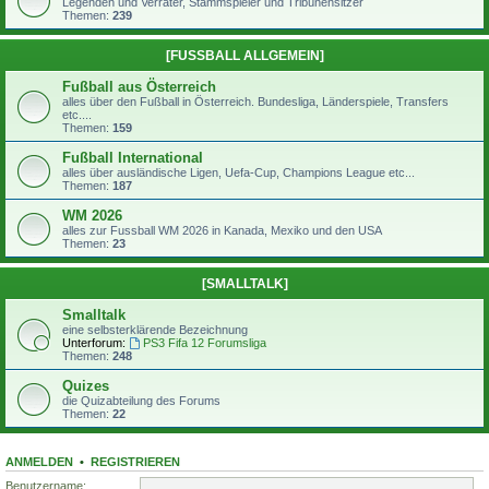
Legenden und Verräter, Stammspieler und Tribünensitzer
Themen:
239
[FUSSBALL ALLGEMEIN]
Fußball aus Österreich
alles über den Fußball in Österreich. Bundesliga, Länderspiele, Transfers
etc....
Themen:
159
Fußball International
alles über ausländische Ligen, Uefa-Cup, Champions League etc...
Themen:
187
WM 2026
alles zur Fussball WM 2026 in Kanada, Mexiko und den USA
Themen:
23
[SMALLTALK]
Smalltalk
eine selbsterklärende Bezeichnung
Unterforum:
PS3 Fifa 12 Forumsliga
Themen:
248
Quizes
die Quizabteilung des Forums
Themen:
22
ANMELDEN
•
REGISTRIEREN
Benutzername: