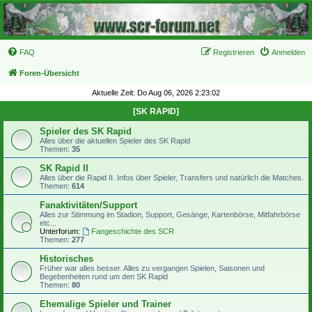
FAQ
Registrieren
Anmelden
Foren-Übersicht
Aktuelle Zeit: Do Aug 06, 2026 2:23:02
[SK RAPID]
Spieler des SK Rapid
Alles über die aktuellen Spieler des SK Rapid
Themen:
35
SK Rapid II
Alles über die Rapid II. Infos über Spieler, Transfers und natürlich die Matches.
Themen:
614
Fanaktivitäten/Support
Alles zur Stimmung im Stadion, Support, Gesänge, Kartenbörse, Mitfahrbörse
etc...
Unterforum:
Fangeschichte des SCR
Themen:
277
Historisches
Früher war alles besser. Alles zu vergangen Spielen, Saisonen und
Begebenheiten rund um den SK Rapid
Themen:
80
Ehemalige Spieler und Trainer