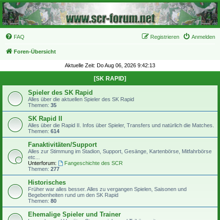
FAQ
Registrieren
Anmelden
Foren-Übersicht
Aktuelle Zeit: Do Aug 06, 2026 9:42:13
[SK RAPID]
Spieler des SK Rapid
Alles über die aktuellen Spieler des SK Rapid
Themen:
35
SK Rapid II
Alles über die Rapid II. Infos über Spieler, Transfers und natürlich die Matches.
Themen:
614
Fanaktivitäten/Support
Alles zur Stimmung im Stadion, Support, Gesänge, Kartenbörse, Mitfahrbörse
etc...
Unterforum:
Fangeschichte des SCR
Themen:
277
Historisches
Früher war alles besser. Alles zu vergangen Spielen, Saisonen und
Begebenheiten rund um den SK Rapid
Themen:
80
Ehemalige Spieler und Trainer