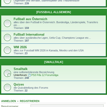
Legenden und Verräter, Stammspieler und Tribünensitzer
Themen:
239
[FUSSBALL ALLGEMEIN]
Fußball aus Österreich
alles über den Fußball in Österreich. Bundesliga, Länderspiele, Transfers
etc....
Themen:
159
Fußball International
alles über ausländische Ligen, Uefa-Cup, Champions League etc...
Themen:
187
WM 2026
alles zur Fussball WM 2026 in Kanada, Mexiko und den USA
Themen:
23
[SMALLTALK]
Smalltalk
eine selbsterklärende Bezeichnung
Unterforum:
PS3 Fifa 12 Forumsliga
Themen:
248
Quizes
die Quizabteilung des Forums
Themen:
22
ANMELDEN
•
REGISTRIEREN
Benutzername: