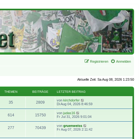
Registrieren
Anmelden
Aktuelle Zeit: Sa Aug 08, 2026 1:23:50
THEMEN
BEITRÄGE
LETZTER BEITRAG
N
von
kirchdorfer
35
2809
e
Di Aug 04, 2026 8:46:59
u
e
N
von
judas16
614
15750
s
e
Fr Jul 31, 2026 9:01:04
t
u
e
e
N
von
gruenweiss
r
277
70439
s
e
Fr Aug 07, 2026 2:11:42
B
t
u
e
e
e
i
r