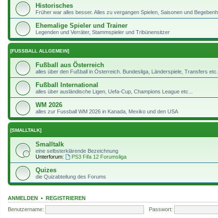
Historisches
Früher war alles besser. Alles zu vergangen Spielen, Saisonen und Begeben
Ehemalige Spieler und Trainer
Legenden und Verräter, Stammspieler und Tribünensitzer
[FUSSBALL ALLGEMEIN]
Fußball aus Österreich
alles über den Fußball in Österreich. Bundesliga, Länderspiele, Transfers etc..
Fußball International
alles über ausländische Ligen, Uefa-Cup, Champions League etc...
WM 2026
alles zur Fussball WM 2026 in Kanada, Mexiko und den USA
[SMALLTALK]
Smalltalk
eine selbsterklärende Bezeichnung
Unterforum:
PS3 Fifa 12 Forumsliga
Quizes
die Quizabteilung des Forums
ANMELDEN
•
REGISTRIEREN
Benutzername:
Passwort: