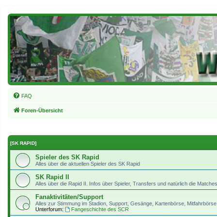
FAQ
Foren-Übersicht
[SK RAPID]
Spieler des SK Rapid
Alles über die aktuellen Spieler des SK Rapid
SK Rapid II
Alles über die Rapid II. Infos über Spieler, Transfers und natürlich die Matches
Fanaktivitäten/Support
Alles zur Stimmung im Stadion, Support, Gesänge, Kartenbörse, Mitfahrbörse 
Unterforum:
Fangeschichte des SCR