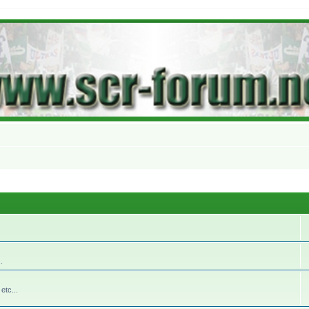
.
etc...