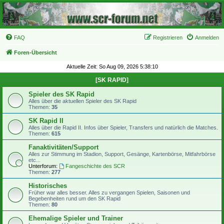
FAQ
Registrieren
Anmelden
Foren-Übersicht
Aktuelle Zeit: So Aug 09, 2026 5:38:10
[SK RAPID]
Spieler des SK Rapid
Alles über die aktuellen Spieler des SK Rapid
Themen:
35
SK Rapid II
Alles über die Rapid II. Infos über Spieler, Transfers und natürlich die Matches.
Themen:
615
Fanaktivitäten/Support
Alles zur Stimmung im Stadion, Support, Gesänge, Kartenbörse, Mitfahrbörse
etc...
Unterforum:
Fangeschichte des SCR
Themen:
277
Historisches
Früher war alles besser. Alles zu vergangen Spielen, Saisonen und
Begebenheiten rund um den SK Rapid
Themen:
80
Ehemalige Spieler und Trainer