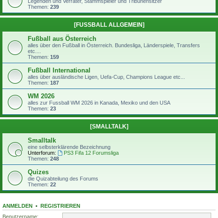
Legenden und Verräter, Stammspieler und Tribünensitzer
Themen:
239
[FUSSBALL ALLGEMEIN]
Fußball aus Österreich
alles über den Fußball in Österreich. Bundesliga, Länderspiele, Transfers
etc....
Themen:
159
Fußball International
alles über ausländische Ligen, Uefa-Cup, Champions League etc...
Themen:
187
WM 2026
alles zur Fussball WM 2026 in Kanada, Mexiko und den USA
Themen:
23
[SMALLTALK]
Smalltalk
eine selbsterklärende Bezeichnung
Unterforum:
PS3 Fifa 12 Forumsliga
Themen:
248
Quizes
die Quizabteilung des Forums
Themen:
22
ANMELDEN
•
REGISTRIEREN
Benutzername: