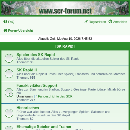
FAQ
Registrieren
Anmelden
Foren-Übersicht
Aktuelle Zeit: Mo Aug 10, 2026 7:45:52
[SK RAPID]
Spieler des SK Rapid
Alles über die aktuellen Spieler des SK Rapid
Themen:
35
SK Rapid II
Alles über die Rapid II. Infos über Spieler, Transfers und natürlich die Matches.
Themen:
615
Fanaktivitäten/Support
Alles zur Stimmung im Stadion, Support, Gesänge, Kartenbörse, Mitfahrbörse
etc...
Unterforum:
Fangeschichte des SCR
Themen:
277
Historisches
Früher war alles besser. Alles zu vergangen Spielen, Saisonen und
Begebenheiten rund um den SK Rapid
Themen:
80
Ehemalige Spieler und Trainer