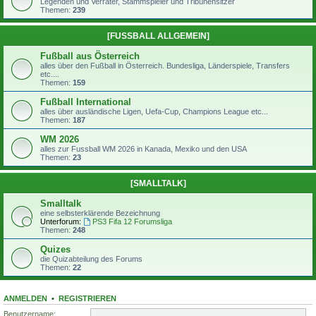
Legenden und Verräter, Stammspieler und Tribünensitzer
Themen:
239
[FUSSBALL ALLGEMEIN]
Fußball aus Österreich
alles über den Fußball in Österreich. Bundesliga, Länderspiele, Transfers
etc....
Themen:
159
Fußball International
alles über ausländische Ligen, Uefa-Cup, Champions League etc...
Themen:
187
WM 2026
alles zur Fussball WM 2026 in Kanada, Mexiko und den USA
Themen:
23
[SMALLTALK]
Smalltalk
eine selbsterklärende Bezeichnung
Unterforum:
PS3 Fifa 12 Forumsliga
Themen:
248
Quizes
die Quizabteilung des Forums
Themen:
22
ANMELDEN
•
REGISTRIEREN
Benutzername: