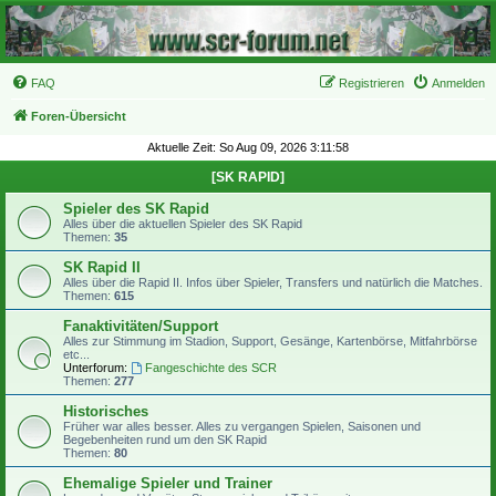
FAQ
Registrieren
Anmelden
Foren-Übersicht
Aktuelle Zeit: So Aug 09, 2026 3:11:58
[SK RAPID]
Spieler des SK Rapid
Alles über die aktuellen Spieler des SK Rapid
Themen:
35
SK Rapid II
Alles über die Rapid II. Infos über Spieler, Transfers und natürlich die Matches.
Themen:
615
Fanaktivitäten/Support
Alles zur Stimmung im Stadion, Support, Gesänge, Kartenbörse, Mitfahrbörse
etc...
Unterforum:
Fangeschichte des SCR
Themen:
277
Historisches
Früher war alles besser. Alles zu vergangen Spielen, Saisonen und
Begebenheiten rund um den SK Rapid
Themen:
80
Ehemalige Spieler und Trainer