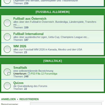
Legenden und Verräter, Stammspieler und Tribünensitzer
Themen:
239
[FUSSBALL ALLGEMEIN]
Fußball aus Österreich
alles über den Fußball in Österreich. Bundesliga, Länderspiele, Transfers
etc....
Themen:
159
Fußball International
alles über ausländische Ligen, Uefa-Cup, Champions League etc...
Themen:
187
WM 2026
alles zur Fussball WM 2026 in Kanada, Mexiko und den USA
Themen:
23
[SMALLTALK]
Smalltalk
eine selbsterklärende Bezeichnung
Unterforum:
PS3 Fifa 12 Forumsliga
Themen:
248
Quizes
die Quizabteilung des Forums
Themen:
22
ANMELDEN
•
REGISTRIEREN
Benutzername: