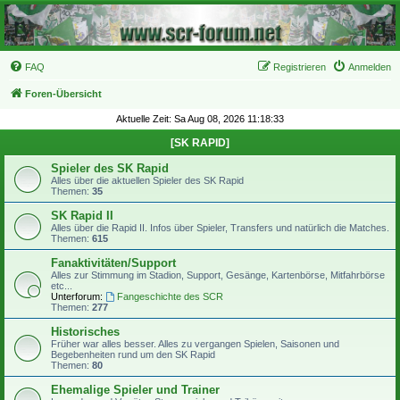
FAQ
Registrieren
Anmelden
Foren-Übersicht
Aktuelle Zeit: Sa Aug 08, 2026 11:18:33
[SK RAPID]
Spieler des SK Rapid
Alles über die aktuellen Spieler des SK Rapid
Themen:
35
SK Rapid II
Alles über die Rapid II. Infos über Spieler, Transfers und natürlich die Matches.
Themen:
615
Fanaktivitäten/Support
Alles zur Stimmung im Stadion, Support, Gesänge, Kartenbörse, Mitfahrbörse
etc...
Unterforum:
Fangeschichte des SCR
Themen:
277
Historisches
Früher war alles besser. Alles zu vergangen Spielen, Saisonen und
Begebenheiten rund um den SK Rapid
Themen:
80
Ehemalige Spieler und Trainer