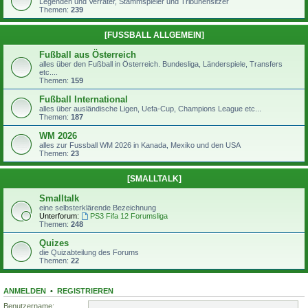
Legenden und Verräter, Stammspieler und Tribünensitzer
Themen:
239
[FUSSBALL ALLGEMEIN]
Fußball aus Österreich
alles über den Fußball in Österreich. Bundesliga, Länderspiele, Transfers
etc....
Themen:
159
Fußball International
alles über ausländische Ligen, Uefa-Cup, Champions League etc...
Themen:
187
WM 2026
alles zur Fussball WM 2026 in Kanada, Mexiko und den USA
Themen:
23
[SMALLTALK]
Smalltalk
eine selbsterklärende Bezeichnung
Unterforum:
PS3 Fifa 12 Forumsliga
Themen:
248
Quizes
die Quizabteilung des Forums
Themen:
22
ANMELDEN
•
REGISTRIEREN
Benutzername: