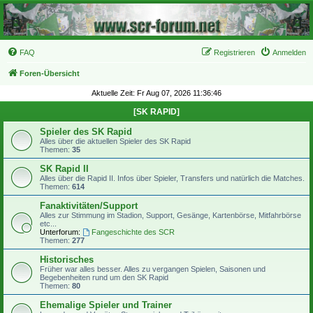
FAQ
Registrieren
Anmelden
Foren-Übersicht
Aktuelle Zeit: Fr Aug 07, 2026 11:36:46
[SK RAPID]
Spieler des SK Rapid
Alles über die aktuellen Spieler des SK Rapid
Themen:
35
SK Rapid II
Alles über die Rapid II. Infos über Spieler, Transfers und natürlich die Matches.
Themen:
614
Fanaktivitäten/Support
Alles zur Stimmung im Stadion, Support, Gesänge, Kartenbörse, Mitfahrbörse
etc...
Unterforum:
Fangeschichte des SCR
Themen:
277
Historisches
Früher war alles besser. Alles zu vergangen Spielen, Saisonen und
Begebenheiten rund um den SK Rapid
Themen:
80
Ehemalige Spieler und Trainer