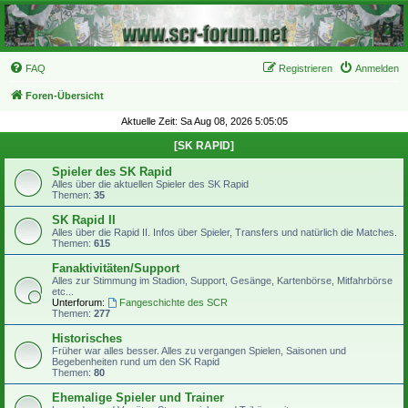
FAQ
Registrieren
Anmelden
Foren-Übersicht
Aktuelle Zeit: Sa Aug 08, 2026 5:05:05
[SK RAPID]
Spieler des SK Rapid
Alles über die aktuellen Spieler des SK Rapid
Themen:
35
SK Rapid II
Alles über die Rapid II. Infos über Spieler, Transfers und natürlich die Matches.
Themen:
615
Fanaktivitäten/Support
Alles zur Stimmung im Stadion, Support, Gesänge, Kartenbörse, Mitfahrbörse
etc...
Unterforum:
Fangeschichte des SCR
Themen:
277
Historisches
Früher war alles besser. Alles zu vergangen Spielen, Saisonen und
Begebenheiten rund um den SK Rapid
Themen:
80
Ehemalige Spieler und Trainer