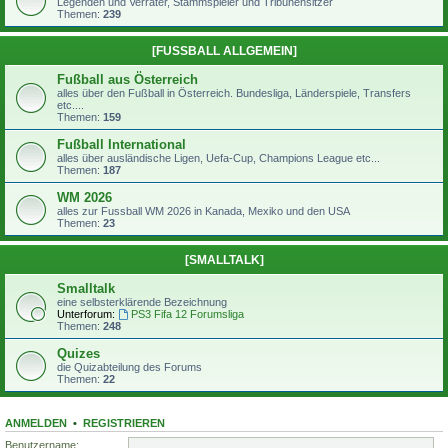
Legenden und Verräter, Stammspieler und Tribünensitzer
Themen:
239
[FUSSBALL ALLGEMEIN]
Fußball aus Österreich
alles über den Fußball in Österreich. Bundesliga, Länderspiele, Transfers
etc....
Themen:
159
Fußball International
alles über ausländische Ligen, Uefa-Cup, Champions League etc...
Themen:
187
WM 2026
alles zur Fussball WM 2026 in Kanada, Mexiko und den USA
Themen:
23
[SMALLTALK]
Smalltalk
eine selbsterklärende Bezeichnung
Unterforum:
PS3 Fifa 12 Forumsliga
Themen:
248
Quizes
die Quizabteilung des Forums
Themen:
22
ANMELDEN
•
REGISTRIEREN
Benutzername: