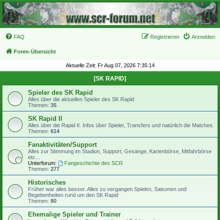
FAQ
Registrieren
Anmelden
Foren-Übersicht
Aktuelle Zeit: Fr Aug 07, 2026 7:35:14
[SK RAPID]
Spieler des SK Rapid
Alles über die aktuellen Spieler des SK Rapid
Themen:
35
SK Rapid II
Alles über die Rapid II. Infos über Spieler, Transfers und natürlich die Matches.
Themen:
614
Fanaktivitäten/Support
Alles zur Stimmung im Stadion, Support, Gesänge, Kartenbörse, Mitfahrbörse
etc...
Unterforum:
Fangeschichte des SCR
Themen:
277
Historisches
Früher war alles besser. Alles zu vergangen Spielen, Saisonen und
Begebenheiten rund um den SK Rapid
Themen:
80
Ehemalige Spieler und Trainer