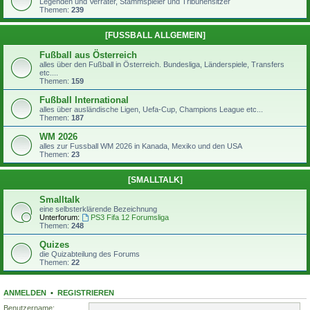
Legenden und Verräter, Stammspieler und Tribünensitzer
Themen:
239
[FUSSBALL ALLGEMEIN]
Fußball aus Österreich
alles über den Fußball in Österreich. Bundesliga, Länderspiele, Transfers
etc....
Themen:
159
Fußball International
alles über ausländische Ligen, Uefa-Cup, Champions League etc...
Themen:
187
WM 2026
alles zur Fussball WM 2026 in Kanada, Mexiko und den USA
Themen:
23
[SMALLTALK]
Smalltalk
eine selbsterklärende Bezeichnung
Unterforum:
PS3 Fifa 12 Forumsliga
Themen:
248
Quizes
die Quizabteilung des Forums
Themen:
22
ANMELDEN
•
REGISTRIEREN
Benutzername: