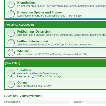
Historisches
Früher war alles besser. Alles zu vergangen Spielen, Saisonen und Begeben
Ehemalige Spieler und Trainer
Legenden und Verräter, Stammspieler und Tribünensitzer
[FUSSBALL ALLGEMEIN]
Fußball aus Österreich
alles über den Fußball in Österreich. Bundesliga, Länderspiele, Transfers etc..
Fußball International
alles über ausländische Ligen, Uefa-Cup, Champions League etc...
WM 2026
alles zur Fussball WM 2026 in Kanada, Mexiko und den USA
[SMALLTALK]
Smalltalk
eine selbsterklärende Bezeichnung
Unterforum:
PS3 Fifa 12 Forumsliga
Quizes
die Quizabteilung des Forums
ANMELDEN
•
REGISTRIEREN
Benutzername:
Passwort: