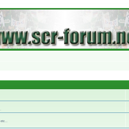
.
etc...