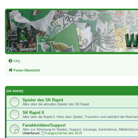
FAQ
Foren-Übersicht
[SK RAPID]
Spieler des SK Rapid
Alles über die aktuellen Spieler des SK Rapid
SK Rapid II
Alles über die Rapid II. Infos über Spieler, Transfers und natürlich die Matches
Fanaktivitäten/Support
Alles zur Stimmung im Stadion, Support, Gesänge, Kartenbörse, Mitfahrbörse 
Unterforum:
Fangeschichte des SCR