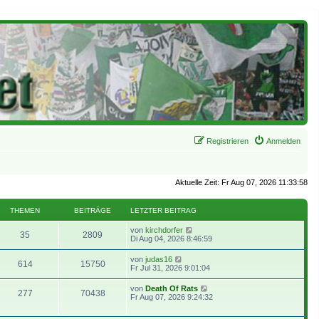
Registrieren
Anmelden
Aktuelle Zeit: Fr Aug 07, 2026 11:33:58
THEMEN
BEITRÄGE
LETZTER BEITRAG
N
von
kirchdorfer
35
2809
e
Di Aug 04, 2026 8:46:59
u
e
N
von
judas16
614
15750
s
e
Fr Jul 31, 2026 9:01:04
t
u
e
e
N
von
Death Of Rats
r
277
70438
s
e
Fr Aug 07, 2026 9:24:32
B
t
u
e
e
e
i
r