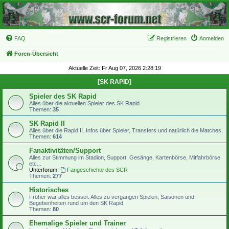
FAQ
Registrieren
Anmelden
Foren-Übersicht
Aktuelle Zeit: Fr Aug 07, 2026 2:28:19
[SK RAPID]
Spieler des SK Rapid
Alles über die aktuellen Spieler des SK Rapid
Themen:
35
SK Rapid II
Alles über die Rapid II. Infos über Spieler, Transfers und natürlich die Matches.
Themen:
614
Fanaktivitäten/Support
Alles zur Stimmung im Stadion, Support, Gesänge, Kartenbörse, Mitfahrbörse
etc...
Unterforum:
Fangeschichte des SCR
Themen:
277
Historisches
Früher war alles besser. Alles zu vergangen Spielen, Saisonen und
Begebenheiten rund um den SK Rapid
Themen:
80
Ehemalige Spieler und Trainer