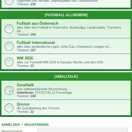
Legenden und Verräter, Stammspieler und Tribünensitzer
Themen:
239
[FUSSBALL ALLGEMEIN]
Fußball aus Österreich
alles über den Fußball in Österreich. Bundesliga, Länderspiele, Transfers
etc....
Themen:
159
Fußball International
alles über ausländische Ligen, Uefa-Cup, Champions League etc...
Themen:
187
WM 2026
alles zur Fussball WM 2026 in Kanada, Mexiko und den USA
Themen:
23
[SMALLTALK]
Smalltalk
eine selbsterklärende Bezeichnung
Unterforum:
PS3 Fifa 12 Forumsliga
Themen:
248
Quizes
die Quizabteilung des Forums
Themen:
22
ANMELDEN
•
REGISTRIEREN
Benutzername: