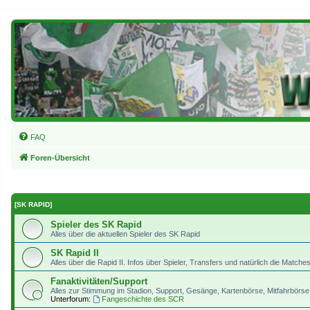
FAQ
Foren-Übersicht
[SK RAPID]
Spieler des SK Rapid
Alles über die aktuellen Spieler des SK Rapid
SK Rapid II
Alles über die Rapid II. Infos über Spieler, Transfers und natürlich die Matches
Fanaktivitäten/Support
Alles zur Stimmung im Stadion, Support, Gesänge, Kartenbörse, Mitfahrbörse 
Unterforum:
Fangeschichte des SCR