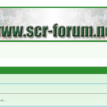
.
etc...