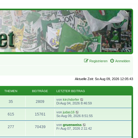
Registrieren
Anmelden
Aktuelle Zeit: So Aug 09, 2026 12:05:43
THEMEN
BEITRÄGE
LETZTER BEITRAG
N
von
kirchdorfer
35
2809
e
Di Aug 04, 2026 8:46:59
u
e
N
von
judas16
615
15761
s
e
So Aug 09, 2026 8:51:55
t
u
e
e
N
von
gruenweiss
r
277
70439
s
e
Fr Aug 07, 2026 2:11:42
B
t
u
e
e
e
i
r