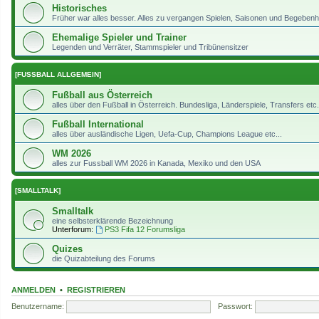
Historisches
Früher war alles besser. Alles zu vergangen Spielen, Saisonen und Begeben
Ehemalige Spieler und Trainer
Legenden und Verräter, Stammspieler und Tribünensitzer
[FUSSBALL ALLGEMEIN]
Fußball aus Österreich
alles über den Fußball in Österreich. Bundesliga, Länderspiele, Transfers etc..
Fußball International
alles über ausländische Ligen, Uefa-Cup, Champions League etc...
WM 2026
alles zur Fussball WM 2026 in Kanada, Mexiko und den USA
[SMALLTALK]
Smalltalk
eine selbsterklärende Bezeichnung
Unterforum:
PS3 Fifa 12 Forumsliga
Quizes
die Quizabteilung des Forums
ANMELDEN
•
REGISTRIEREN
Benutzername:
Passwort: