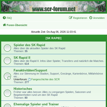
FAQ
Registrieren
Anmelden
Foren-Übersicht
Aktuelle Zeit: Do Aug 06, 2026 11:03:41
[SK RAPID]
Spieler des SK Rapid
Alles über die aktuellen Spieler des SK Rapid
Themen:
35
SK Rapid II
Alles über die Rapid II. Infos über Spieler, Transfers und natürlich die Matches.
Themen:
614
Fanaktivitäten/Support
Alles zur Stimmung im Stadion, Support, Gesänge, Kartenbörse, Mitfahrbörse
etc...
Unterforum:
Fangeschichte des SCR
Themen:
277
Historisches
Früher war alles besser. Alles zu vergangen Spielen, Saisonen und
Begebenheiten rund um den SK Rapid
Themen:
80
Ehemalige Spieler und Trainer