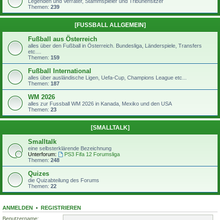
Legenden und Verräter, Stammspieler und Tribünensitzer
Themen:
239
[FUSSBALL ALLGEMEIN]
Fußball aus Österreich
alles über den Fußball in Österreich. Bundesliga, Länderspiele, Transfers
etc....
Themen:
159
Fußball International
alles über ausländische Ligen, Uefa-Cup, Champions League etc...
Themen:
187
WM 2026
alles zur Fussball WM 2026 in Kanada, Mexiko und den USA
Themen:
23
[SMALLTALK]
Smalltalk
eine selbsterklärende Bezeichnung
Unterforum:
PS3 Fifa 12 Forumsliga
Themen:
248
Quizes
die Quizabteilung des Forums
Themen:
22
ANMELDEN
•
REGISTRIEREN
Benutzername: