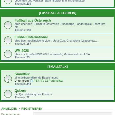
Legenden und Verräter, Stammspieler und Tribünensitzer
Themen:
239
[FUSSBALL ALLGEMEIN]
Fußball aus Österreich
alles über den Fußball in Österreich. Bundesliga, Länderspiele, Transfers
etc....
Themen:
159
Fußball International
alles über ausländische Ligen, Uefa-Cup, Champions League etc...
Themen:
187
WM 2026
alles zur Fussball WM 2026 in Kanada, Mexiko und den USA
Themen:
23
[SMALLTALK]
Smalltalk
eine selbsterklärende Bezeichnung
Unterforum:
PS3 Fifa 12 Forumsliga
Themen:
248
Quizes
die Quizabteilung des Forums
Themen:
22
ANMELDEN
•
REGISTRIEREN
Benutzername: