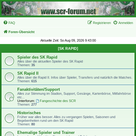
FAQ
Registrieren
Anmelden
Foren-Übersicht
Aktuelle Zeit: So Aug 09, 2026 9:43:00
[SK RAPID]
Spieler des SK Rapid
Alles über die aktuellen Spieler des SK Rapid
Themen:
35
SK Rapid II
Alles über die Rapid II. Infos über Spieler, Transfers und natürlich die Matches.
Themen:
615
Fanaktivitäten/Support
Alles zur Stimmung im Stadion, Support, Gesänge, Kartenbörse, Mitfahrbörse
etc...
Unterforum:
Fangeschichte des SCR
Themen:
277
Historisches
Früher war alles besser. Alles zu vergangen Spielen, Saisonen und
Begebenheiten rund um den SK Rapid
Themen:
80
Ehemalige Spieler und Trainer