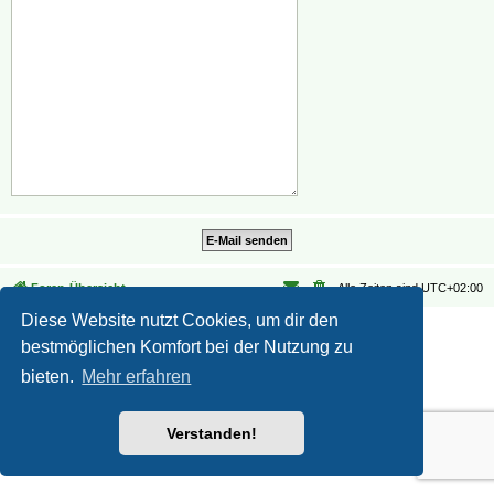
Foren-Übersicht
Alle Zeiten sind
UTC+02:00
Diese Website nutzt Cookies, um dir den
Datenschutz
|
Nutzungsbedingungen
bestmöglichen Komfort bei der Nutzung zu
bieten.
Mehr erfahren
Verstanden!