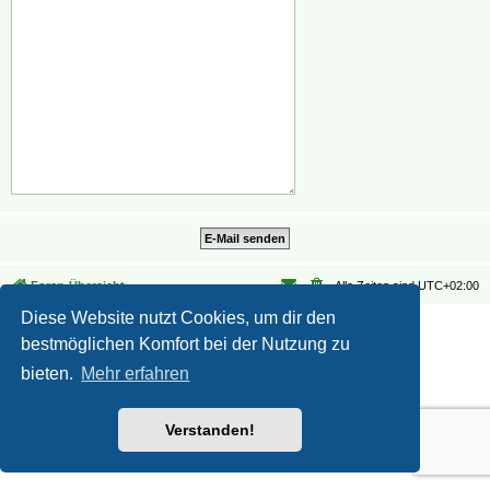
Foren-Übersicht
Alle Zeiten sind
UTC+02:00
Diese Website nutzt Cookies, um dir den
Datenschutz
|
Nutzungsbedingungen
bestmöglichen Komfort bei der Nutzung zu
bieten.
Mehr erfahren
Verstanden!