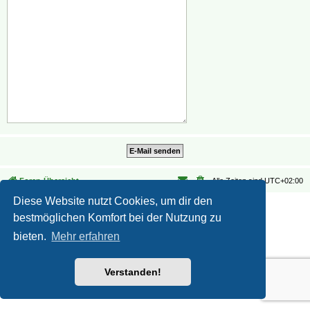
Foren-Übersicht
Alle Zeiten sind
UTC+02:00
Diese Website nutzt Cookies, um dir den
Datenschutz
|
Nutzungsbedingungen
bestmöglichen Komfort bei der Nutzung zu
bieten.
Mehr erfahren
Verstanden!