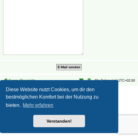
Foren-Übersicht
Alle Zeiten sind
UTC+02:00
Diese Website nutzt Cookies, um dir den
Datenschutz
|
Nutzungsbedingungen
bestmöglichen Komfort bei der Nutzung zu
bieten.
Mehr erfahren
Verstanden!