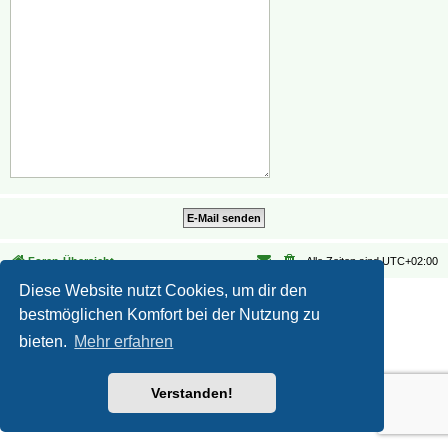
Foren-Übersicht
Alle Zeiten sind
UTC+02:00
Diese Website nutzt Cookies, um dir den
Datenschutz
|
Nutzungsbedingungen
bestmöglichen Komfort bei der Nutzung zu
bieten.
Mehr erfahren
Verstanden!