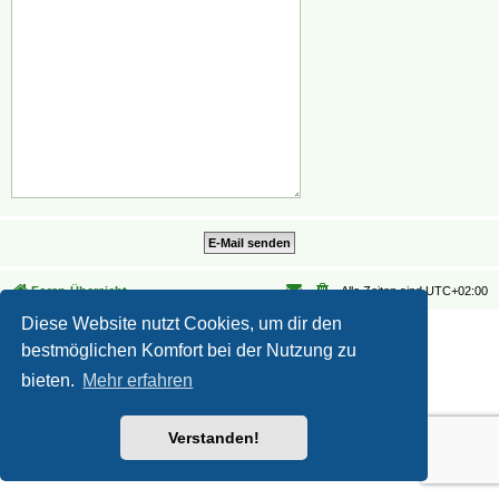
Foren-Übersicht
Alle Zeiten sind
UTC+02:00
Diese Website nutzt Cookies, um dir den
Datenschutz
|
Nutzungsbedingungen
bestmöglichen Komfort bei der Nutzung zu
bieten.
Mehr erfahren
Verstanden!