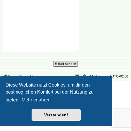
Foren-Übersicht
Alle Zeiten sind
UTC+02:00
Diese Website nutzt Cookies, um dir den
Datenschutz
|
Nutzungsbedingungen
bestmöglichen Komfort bei der Nutzung zu
bieten.
Mehr erfahren
Verstanden!