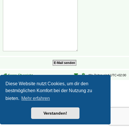
Foren-Übersicht
Alle Zeiten sind
UTC+02:00
Diese Website nutzt Cookies, um dir den
Datenschutz
|
Nutzungsbedingungen
bestmöglichen Komfort bei der Nutzung zu
bieten.
Mehr erfahren
Verstanden!