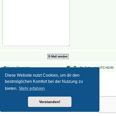
Foren-Übersicht
Alle Zeiten sind
UTC+02:00
Diese Website nutzt Cookies, um dir den
Datenschutz
|
Nutzungsbedingungen
bestmöglichen Komfort bei der Nutzung zu
bieten.
Mehr erfahren
Verstanden!