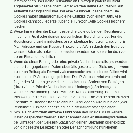
Informationen über deine Teilnahme an Umfragen (sofern du nicht
angemeldet bist) gespeichert. Ferner werden deine Benutzer-ID, ein
Authentifizierungsschlüssel und eine Session-ID gespeichert. Die
Cookies haben standardmäßig eine Gültigkeit von einem Jahr. Alle
Cookies kannst du jederzeit über die Funktion „Alle Cookies löschen“
löschen.
Weiterhin werden die Daten gespeichert, die du bei der Registrierung,
in deinem Profil oder deinem persönlichem Bereich angibst. Für die
Registrierung sind mindestens ein eindeutiger Benutzername, eine E-
Mail-Adresse und ein Passwort notwendig. Wenn durch den Betreiber
weitere Daten als notwendig festgelegt wurden, so ist dies für dich vor
deren Eingabe ersichtlich.
Wenn du einen Beitrag oder eine private Nachricht erstellst, so werden
die dort eingegebenen Daten ebenfalls gespeichert. Gleiches gilt, wenn
du einen Beitrag als Entwurf zwischenspeicherst. In diesen Fällen wird
auch deine IP-Adresse gespeichert. Die IP-Adresse wird weiterhin bei
folgenden Aktionen gespeichert: Löschen und Ändern von Beiträgen
(dazu zählen Private Nachrichten und Umfragen), Änderungen an
zentralen Profildaten (E-Mail-Adresse, Kontoaktivierung, Benutzer-
Passwort) und gescheiterte Anmeldeversuche. Die von deinem Browser
übermittelte Browser-Kennzeichnung (User Agent) wird nur in der „Wer
ist online?“-Funktion angezeigt und nicht dauerhaft gespeichert.
Schließlich erfordern einzelne Funktionen des Boards, dass weitere
Daten gespeichert werden. Dazu gehören dein Abstimmungsverhalten
bei Umfragen, der Gelesen-Status von deinen Beiträgen oder explizit
von dir gesetzte Lesezeichen oder Benachrichtigungsfunktionen.