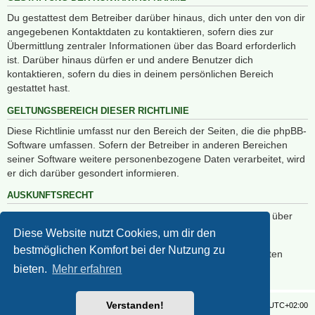
Du gestattest dem Betreiber darüber hinaus, dich unter den von dir
angegebenen Kontaktdaten zu kontaktieren, sofern dies zur
Übermittlung zentraler Informationen über das Board erforderlich
ist. Darüber hinaus dürfen er und andere Benutzer dich
kontaktieren, sofern du dies in deinem persönlichen Bereich
gestattet hast.
GELTUNGSBEREICH DIESER RICHTLINIE
Diese Richtlinie umfasst nur den Bereich der Seiten, die die phpBB-
Software umfassen. Sofern der Betreiber in anderen Bereichen
seiner Software weitere personenbezogene Daten verarbeitet, wird
er dich darüber gesondert informieren.
AUSKUNFTSRECHT
Der Betreiber erteilt dir auf Anfrage Auskunft, welche Daten über
dich gespeichert sind.
Diese Website nutzt Cookies, um dir den
bestmöglichen Komfort bei der Nutzung zu
Du kannst jederzeit die Löschung bzw. Sperrung deiner Daten
verlangen. Kontaktiere hierzu bitte den Betreiber.
bieten.
Mehr erfahren
Verstanden!
Foren-Übersicht
Alle Zeiten sind
UTC+02:00