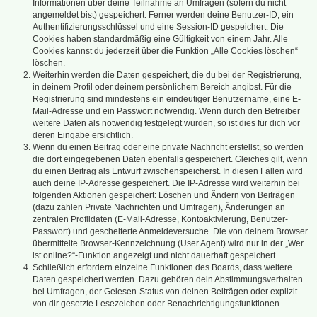
Informationen über deine Teilnahme an Umfragen (sofern du nicht
angemeldet bist) gespeichert. Ferner werden deine Benutzer-ID, ein
Authentifizierungsschlüssel und eine Session-ID gespeichert. Die
Cookies haben standardmäßig eine Gültigkeit von einem Jahr. Alle
Cookies kannst du jederzeit über die Funktion „Alle Cookies löschen“
löschen.
Weiterhin werden die Daten gespeichert, die du bei der Registrierung,
in deinem Profil oder deinem persönlichem Bereich angibst. Für die
Registrierung sind mindestens ein eindeutiger Benutzername, eine E-
Mail-Adresse und ein Passwort notwendig. Wenn durch den Betreiber
weitere Daten als notwendig festgelegt wurden, so ist dies für dich vor
deren Eingabe ersichtlich.
Wenn du einen Beitrag oder eine private Nachricht erstellst, so werden
die dort eingegebenen Daten ebenfalls gespeichert. Gleiches gilt, wenn
du einen Beitrag als Entwurf zwischenspeicherst. In diesen Fällen wird
auch deine IP-Adresse gespeichert. Die IP-Adresse wird weiterhin bei
folgenden Aktionen gespeichert: Löschen und Ändern von Beiträgen
(dazu zählen Private Nachrichten und Umfragen), Änderungen an
zentralen Profildaten (E-Mail-Adresse, Kontoaktivierung, Benutzer-
Passwort) und gescheiterte Anmeldeversuche. Die von deinem Browser
übermittelte Browser-Kennzeichnung (User Agent) wird nur in der „Wer
ist online?“-Funktion angezeigt und nicht dauerhaft gespeichert.
Schließlich erfordern einzelne Funktionen des Boards, dass weitere
Daten gespeichert werden. Dazu gehören dein Abstimmungsverhalten
bei Umfragen, der Gelesen-Status von deinen Beiträgen oder explizit
von dir gesetzte Lesezeichen oder Benachrichtigungsfunktionen.