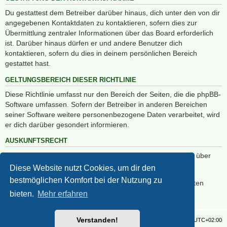
Du gestattest dem Betreiber darüber hinaus, dich unter den von dir
angegebenen Kontaktdaten zu kontaktieren, sofern dies zur
Übermittlung zentraler Informationen über das Board erforderlich
ist. Darüber hinaus dürfen er und andere Benutzer dich
kontaktieren, sofern du dies in deinem persönlichen Bereich
gestattet hast.
GELTUNGSBEREICH DIESER RICHTLINIE
Diese Richtlinie umfasst nur den Bereich der Seiten, die die phpBB-
Software umfassen. Sofern der Betreiber in anderen Bereichen
seiner Software weitere personenbezogene Daten verarbeitet, wird
er dich darüber gesondert informieren.
AUSKUNFTSRECHT
Der Betreiber erteilt dir auf Anfrage Auskunft, welche Daten über
dich gespeichert sind.
Diese Website nutzt Cookies, um dir den
bestmöglichen Komfort bei der Nutzung zu
Du kannst jederzeit die Löschung bzw. Sperrung deiner Daten
verlangen. Kontaktiere hierzu bitte den Betreiber.
bieten.
Mehr erfahren
Verstanden!
Foren-Übersicht
Alle Zeiten sind
UTC+02:00