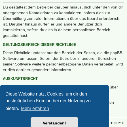
Du gestattest dem Betreiber darüber hinaus, dich unter den von dir
angegebenen Kontaktdaten zu kontaktieren, sofern dies zur
Übermittlung zentraler Informationen über das Board erforderlich
ist. Darüber hinaus dürfen er und andere Benutzer dich
kontaktieren, sofern du dies in deinem persönlichen Bereich
gestattet hast.
GELTUNGSBEREICH DIESER RICHTLINIE
Diese Richtlinie umfasst nur den Bereich der Seiten, die die phpBB-
Software umfassen. Sofern der Betreiber in anderen Bereichen
seiner Software weitere personenbezogene Daten verarbeitet, wird
er dich darüber gesondert informieren.
AUSKUNFTSRECHT
Der Betreiber erteilt dir auf Anfrage Auskunft, welche Daten über
dich gespeichert sind.
Diese Website nutzt Cookies, um dir den
bestmöglichen Komfort bei der Nutzung zu
Du kannst jederzeit die Löschung bzw. Sperrung deiner Daten
verlangen. Kontaktiere hierzu bitte den Betreiber.
bieten.
Mehr erfahren
Verstanden!
Foren-Übersicht
Alle Zeiten sind
UTC+02:00