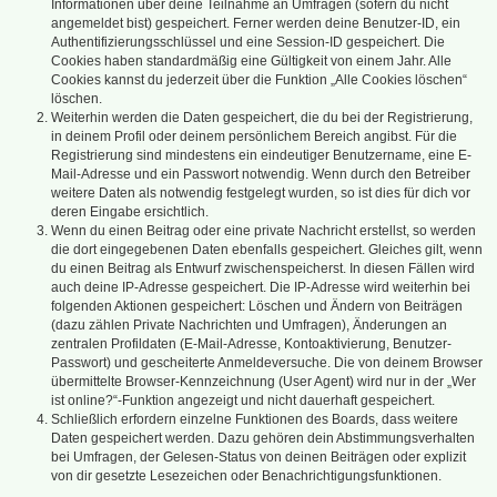
Informationen über deine Teilnahme an Umfragen (sofern du nicht
angemeldet bist) gespeichert. Ferner werden deine Benutzer-ID, ein
Authentifizierungsschlüssel und eine Session-ID gespeichert. Die
Cookies haben standardmäßig eine Gültigkeit von einem Jahr. Alle
Cookies kannst du jederzeit über die Funktion „Alle Cookies löschen“
löschen.
Weiterhin werden die Daten gespeichert, die du bei der Registrierung,
in deinem Profil oder deinem persönlichem Bereich angibst. Für die
Registrierung sind mindestens ein eindeutiger Benutzername, eine E-
Mail-Adresse und ein Passwort notwendig. Wenn durch den Betreiber
weitere Daten als notwendig festgelegt wurden, so ist dies für dich vor
deren Eingabe ersichtlich.
Wenn du einen Beitrag oder eine private Nachricht erstellst, so werden
die dort eingegebenen Daten ebenfalls gespeichert. Gleiches gilt, wenn
du einen Beitrag als Entwurf zwischenspeicherst. In diesen Fällen wird
auch deine IP-Adresse gespeichert. Die IP-Adresse wird weiterhin bei
folgenden Aktionen gespeichert: Löschen und Ändern von Beiträgen
(dazu zählen Private Nachrichten und Umfragen), Änderungen an
zentralen Profildaten (E-Mail-Adresse, Kontoaktivierung, Benutzer-
Passwort) und gescheiterte Anmeldeversuche. Die von deinem Browser
übermittelte Browser-Kennzeichnung (User Agent) wird nur in der „Wer
ist online?“-Funktion angezeigt und nicht dauerhaft gespeichert.
Schließlich erfordern einzelne Funktionen des Boards, dass weitere
Daten gespeichert werden. Dazu gehören dein Abstimmungsverhalten
bei Umfragen, der Gelesen-Status von deinen Beiträgen oder explizit
von dir gesetzte Lesezeichen oder Benachrichtigungsfunktionen.