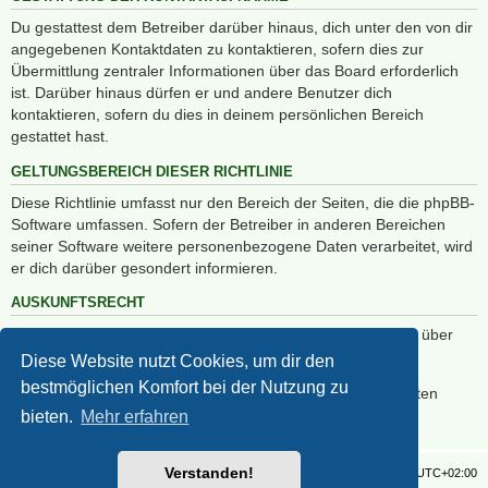
Du gestattest dem Betreiber darüber hinaus, dich unter den von dir
angegebenen Kontaktdaten zu kontaktieren, sofern dies zur
Übermittlung zentraler Informationen über das Board erforderlich
ist. Darüber hinaus dürfen er und andere Benutzer dich
kontaktieren, sofern du dies in deinem persönlichen Bereich
gestattet hast.
GELTUNGSBEREICH DIESER RICHTLINIE
Diese Richtlinie umfasst nur den Bereich der Seiten, die die phpBB-
Software umfassen. Sofern der Betreiber in anderen Bereichen
seiner Software weitere personenbezogene Daten verarbeitet, wird
er dich darüber gesondert informieren.
AUSKUNFTSRECHT
Der Betreiber erteilt dir auf Anfrage Auskunft, welche Daten über
dich gespeichert sind.
Diese Website nutzt Cookies, um dir den
bestmöglichen Komfort bei der Nutzung zu
Du kannst jederzeit die Löschung bzw. Sperrung deiner Daten
verlangen. Kontaktiere hierzu bitte den Betreiber.
bieten.
Mehr erfahren
Verstanden!
Foren-Übersicht
Alle Zeiten sind
UTC+02:00