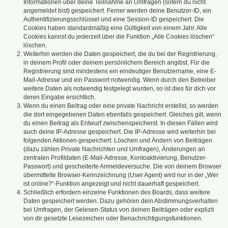
Informationen über deine Teilnahme an Umfragen (sofern du nicht
angemeldet bist) gespeichert. Ferner werden deine Benutzer-ID, ein
Authentifizierungsschlüssel und eine Session-ID gespeichert. Die
Cookies haben standardmäßig eine Gültigkeit von einem Jahr. Alle
Cookies kannst du jederzeit über die Funktion „Alle Cookies löschen“
löschen.
Weiterhin werden die Daten gespeichert, die du bei der Registrierung,
in deinem Profil oder deinem persönlichem Bereich angibst. Für die
Registrierung sind mindestens ein eindeutiger Benutzername, eine E-
Mail-Adresse und ein Passwort notwendig. Wenn durch den Betreiber
weitere Daten als notwendig festgelegt wurden, so ist dies für dich vor
deren Eingabe ersichtlich.
Wenn du einen Beitrag oder eine private Nachricht erstellst, so werden
die dort eingegebenen Daten ebenfalls gespeichert. Gleiches gilt, wenn
du einen Beitrag als Entwurf zwischenspeicherst. In diesen Fällen wird
auch deine IP-Adresse gespeichert. Die IP-Adresse wird weiterhin bei
folgenden Aktionen gespeichert: Löschen und Ändern von Beiträgen
(dazu zählen Private Nachrichten und Umfragen), Änderungen an
zentralen Profildaten (E-Mail-Adresse, Kontoaktivierung, Benutzer-
Passwort) und gescheiterte Anmeldeversuche. Die von deinem Browser
übermittelte Browser-Kennzeichnung (User Agent) wird nur in der „Wer
ist online?“-Funktion angezeigt und nicht dauerhaft gespeichert.
Schließlich erfordern einzelne Funktionen des Boards, dass weitere
Daten gespeichert werden. Dazu gehören dein Abstimmungsverhalten
bei Umfragen, der Gelesen-Status von deinen Beiträgen oder explizit
von dir gesetzte Lesezeichen oder Benachrichtigungsfunktionen.