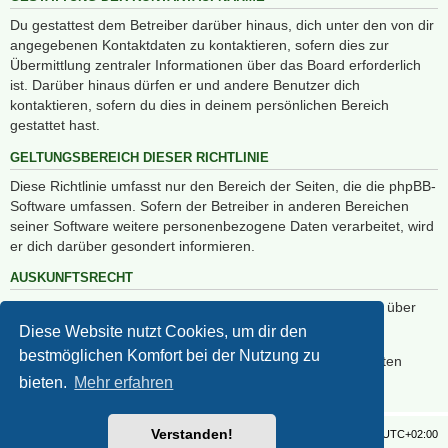
Du gestattest dem Betreiber darüber hinaus, dich unter den von dir
angegebenen Kontaktdaten zu kontaktieren, sofern dies zur
Übermittlung zentraler Informationen über das Board erforderlich
ist. Darüber hinaus dürfen er und andere Benutzer dich
kontaktieren, sofern du dies in deinem persönlichen Bereich
gestattet hast.
GELTUNGSBEREICH DIESER RICHTLINIE
Diese Richtlinie umfasst nur den Bereich der Seiten, die die phpBB-
Software umfassen. Sofern der Betreiber in anderen Bereichen
seiner Software weitere personenbezogene Daten verarbeitet, wird
er dich darüber gesondert informieren.
AUSKUNFTSRECHT
Der Betreiber erteilt dir auf Anfrage Auskunft, welche Daten über
dich gespeichert sind.
Diese Website nutzt Cookies, um dir den
bestmöglichen Komfort bei der Nutzung zu
Du kannst jederzeit die Löschung bzw. Sperrung deiner Daten
verlangen. Kontaktiere hierzu bitte den Betreiber.
bieten.
Mehr erfahren
Verstanden!
Foren-Übersicht
Alle Zeiten sind
UTC+02:00