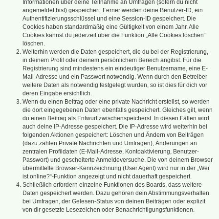
Informationen über deine Teilnahme an Umfragen (sofern du nicht
angemeldet bist) gespeichert. Ferner werden deine Benutzer-ID, ein
Authentifizierungsschlüssel und eine Session-ID gespeichert. Die
Cookies haben standardmäßig eine Gültigkeit von einem Jahr. Alle
Cookies kannst du jederzeit über die Funktion „Alle Cookies löschen“
löschen.
Weiterhin werden die Daten gespeichert, die du bei der Registrierung,
in deinem Profil oder deinem persönlichem Bereich angibst. Für die
Registrierung sind mindestens ein eindeutiger Benutzername, eine E-
Mail-Adresse und ein Passwort notwendig. Wenn durch den Betreiber
weitere Daten als notwendig festgelegt wurden, so ist dies für dich vor
deren Eingabe ersichtlich.
Wenn du einen Beitrag oder eine private Nachricht erstellst, so werden
die dort eingegebenen Daten ebenfalls gespeichert. Gleiches gilt, wenn
du einen Beitrag als Entwurf zwischenspeicherst. In diesen Fällen wird
auch deine IP-Adresse gespeichert. Die IP-Adresse wird weiterhin bei
folgenden Aktionen gespeichert: Löschen und Ändern von Beiträgen
(dazu zählen Private Nachrichten und Umfragen), Änderungen an
zentralen Profildaten (E-Mail-Adresse, Kontoaktivierung, Benutzer-
Passwort) und gescheiterte Anmeldeversuche. Die von deinem Browser
übermittelte Browser-Kennzeichnung (User Agent) wird nur in der „Wer
ist online?“-Funktion angezeigt und nicht dauerhaft gespeichert.
Schließlich erfordern einzelne Funktionen des Boards, dass weitere
Daten gespeichert werden. Dazu gehören dein Abstimmungsverhalten
bei Umfragen, der Gelesen-Status von deinen Beiträgen oder explizit
von dir gesetzte Lesezeichen oder Benachrichtigungsfunktionen.