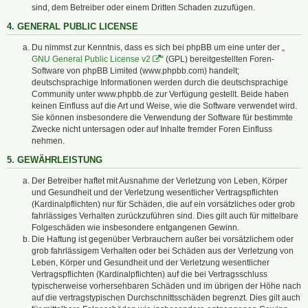
sind, dem Betreiber oder einem Dritten Schaden zuzufügen.
4. GENERAL PUBLIC LICENSE
Du nimmst zur Kenntnis, dass es sich bei phpBB um eine unter der „
GNU General Public License v2
“ (GPL) bereitgestellten Foren-
Software von phpBB Limited (www.phpbb.com) handelt;
deutschsprachige Informationen werden durch die deutschsprachige
Community unter www.phpbb.de zur Verfügung gestellt. Beide haben
keinen Einfluss auf die Art und Weise, wie die Software verwendet wird.
Sie können insbesondere die Verwendung der Software für bestimmte
Zwecke nicht untersagen oder auf Inhalte fremder Foren Einfluss
nehmen.
5. GEWÄHRLEISTUNG
Der Betreiber haftet mit Ausnahme der Verletzung von Leben, Körper
und Gesundheit und der Verletzung wesentlicher Vertragspflichten
(Kardinalpflichten) nur für Schäden, die auf ein vorsätzliches oder grob
fahrlässiges Verhalten zurückzuführen sind. Dies gilt auch für mittelbare
Folgeschäden wie insbesondere entgangenen Gewinn.
Die Haftung ist gegenüber Verbrauchern außer bei vorsätzlichem oder
grob fahrlässigem Verhalten oder bei Schäden aus der Verletzung von
Leben, Körper und Gesundheit und der Verletzung wesentlicher
Vertragspflichten (Kardinalpflichten) auf die bei Vertragsschluss
typischerweise vorhersehbaren Schäden und im übrigen der Höhe nach
auf die vertragstypischen Durchschnittsschäden begrenzt. Dies gilt auch