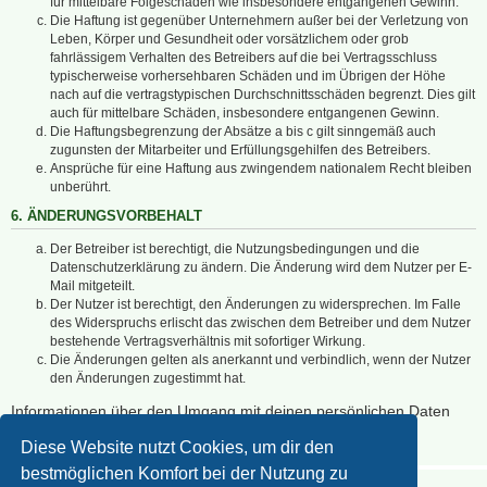
für mittelbare Folgeschäden wie insbesondere entgangenen Gewinn.
Die Haftung ist gegenüber Unternehmern außer bei der Verletzung von
Leben, Körper und Gesundheit oder vorsätzlichem oder grob
fahrlässigem Verhalten des Betreibers auf die bei Vertragsschluss
typischerweise vorhersehbaren Schäden und im Übrigen der Höhe
nach auf die vertragstypischen Durchschnittsschäden begrenzt. Dies gilt
auch für mittelbare Schäden, insbesondere entgangenen Gewinn.
Die Haftungsbegrenzung der Absätze a bis c gilt sinngemäß auch
zugunsten der Mitarbeiter und Erfüllungsgehilfen des Betreibers.
Ansprüche für eine Haftung aus zwingendem nationalem Recht bleiben
unberührt.
6. ÄNDERUNGSVORBEHALT
Der Betreiber ist berechtigt, die Nutzungsbedingungen und die
Datenschutzerklärung zu ändern. Die Änderung wird dem Nutzer per E-
Mail mitgeteilt.
Der Nutzer ist berechtigt, den Änderungen zu widersprechen. Im Falle
des Widerspruchs erlischt das zwischen dem Betreiber und dem Nutzer
bestehende Vertragsverhältnis mit sofortiger Wirkung.
Die Änderungen gelten als anerkannt und verbindlich, wenn der Nutzer
den Änderungen zugestimmt hat.
Informationen über den Umgang mit deinen persönlichen Daten
sind in der Datenschutzerklärung enthalten.
Diese Website nutzt Cookies, um dir den
bestmöglichen Komfort bei der Nutzung zu