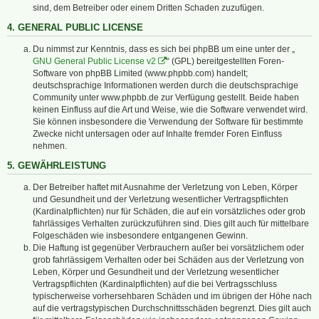
sind, dem Betreiber oder einem Dritten Schaden zuzufügen.
4. GENERAL PUBLIC LICENSE
Du nimmst zur Kenntnis, dass es sich bei phpBB um eine unter der „
GNU General Public License v2
“ (GPL) bereitgestellten Foren-
Software von phpBB Limited (www.phpbb.com) handelt;
deutschsprachige Informationen werden durch die deutschsprachige
Community unter www.phpbb.de zur Verfügung gestellt. Beide haben
keinen Einfluss auf die Art und Weise, wie die Software verwendet wird.
Sie können insbesondere die Verwendung der Software für bestimmte
Zwecke nicht untersagen oder auf Inhalte fremder Foren Einfluss
nehmen.
5. GEWÄHRLEISTUNG
Der Betreiber haftet mit Ausnahme der Verletzung von Leben, Körper
und Gesundheit und der Verletzung wesentlicher Vertragspflichten
(Kardinalpflichten) nur für Schäden, die auf ein vorsätzliches oder grob
fahrlässiges Verhalten zurückzuführen sind. Dies gilt auch für mittelbare
Folgeschäden wie insbesondere entgangenen Gewinn.
Die Haftung ist gegenüber Verbrauchern außer bei vorsätzlichem oder
grob fahrlässigem Verhalten oder bei Schäden aus der Verletzung von
Leben, Körper und Gesundheit und der Verletzung wesentlicher
Vertragspflichten (Kardinalpflichten) auf die bei Vertragsschluss
typischerweise vorhersehbaren Schäden und im übrigen der Höhe nach
auf die vertragstypischen Durchschnittsschäden begrenzt. Dies gilt auch