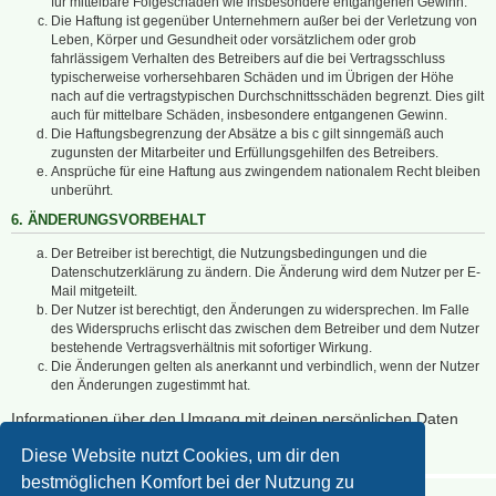
für mittelbare Folgeschäden wie insbesondere entgangenen Gewinn.
Die Haftung ist gegenüber Unternehmern außer bei der Verletzung von
Leben, Körper und Gesundheit oder vorsätzlichem oder grob
fahrlässigem Verhalten des Betreibers auf die bei Vertragsschluss
typischerweise vorhersehbaren Schäden und im Übrigen der Höhe
nach auf die vertragstypischen Durchschnittsschäden begrenzt. Dies gilt
auch für mittelbare Schäden, insbesondere entgangenen Gewinn.
Die Haftungsbegrenzung der Absätze a bis c gilt sinngemäß auch
zugunsten der Mitarbeiter und Erfüllungsgehilfen des Betreibers.
Ansprüche für eine Haftung aus zwingendem nationalem Recht bleiben
unberührt.
6. ÄNDERUNGSVORBEHALT
Der Betreiber ist berechtigt, die Nutzungsbedingungen und die
Datenschutzerklärung zu ändern. Die Änderung wird dem Nutzer per E-
Mail mitgeteilt.
Der Nutzer ist berechtigt, den Änderungen zu widersprechen. Im Falle
des Widerspruchs erlischt das zwischen dem Betreiber und dem Nutzer
bestehende Vertragsverhältnis mit sofortiger Wirkung.
Die Änderungen gelten als anerkannt und verbindlich, wenn der Nutzer
den Änderungen zugestimmt hat.
Informationen über den Umgang mit deinen persönlichen Daten
sind in der Datenschutzerklärung enthalten.
Diese Website nutzt Cookies, um dir den
bestmöglichen Komfort bei der Nutzung zu