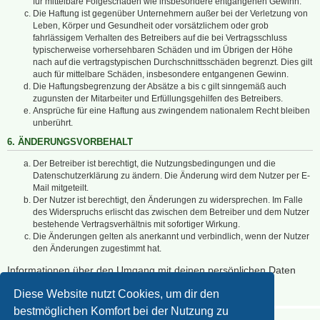
für mittelbare Folgeschäden wie insbesondere entgangenen Gewinn.
Die Haftung ist gegenüber Unternehmern außer bei der Verletzung von
Leben, Körper und Gesundheit oder vorsätzlichem oder grob
fahrlässigem Verhalten des Betreibers auf die bei Vertragsschluss
typischerweise vorhersehbaren Schäden und im Übrigen der Höhe
nach auf die vertragstypischen Durchschnittsschäden begrenzt. Dies gilt
auch für mittelbare Schäden, insbesondere entgangenen Gewinn.
Die Haftungsbegrenzung der Absätze a bis c gilt sinngemäß auch
zugunsten der Mitarbeiter und Erfüllungsgehilfen des Betreibers.
Ansprüche für eine Haftung aus zwingendem nationalem Recht bleiben
unberührt.
6. ÄNDERUNGSVORBEHALT
Der Betreiber ist berechtigt, die Nutzungsbedingungen und die
Datenschutzerklärung zu ändern. Die Änderung wird dem Nutzer per E-
Mail mitgeteilt.
Der Nutzer ist berechtigt, den Änderungen zu widersprechen. Im Falle
des Widerspruchs erlischt das zwischen dem Betreiber und dem Nutzer
bestehende Vertragsverhältnis mit sofortiger Wirkung.
Die Änderungen gelten als anerkannt und verbindlich, wenn der Nutzer
den Änderungen zugestimmt hat.
Informationen über den Umgang mit deinen persönlichen Daten
sind in der Datenschutzerklärung enthalten.
Diese Website nutzt Cookies, um dir den
bestmöglichen Komfort bei der Nutzung zu