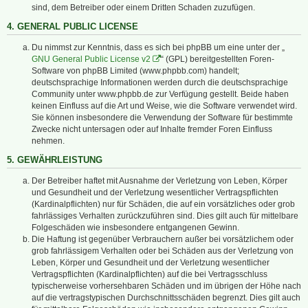
sind, dem Betreiber oder einem Dritten Schaden zuzufügen.
4. GENERAL PUBLIC LICENSE
Du nimmst zur Kenntnis, dass es sich bei phpBB um eine unter der „
GNU General Public License v2
“ (GPL) bereitgestellten Foren-
Software von phpBB Limited (www.phpbb.com) handelt;
deutschsprachige Informationen werden durch die deutschsprachige
Community unter www.phpbb.de zur Verfügung gestellt. Beide haben
keinen Einfluss auf die Art und Weise, wie die Software verwendet wird.
Sie können insbesondere die Verwendung der Software für bestimmte
Zwecke nicht untersagen oder auf Inhalte fremder Foren Einfluss
nehmen.
5. GEWÄHRLEISTUNG
Der Betreiber haftet mit Ausnahme der Verletzung von Leben, Körper
und Gesundheit und der Verletzung wesentlicher Vertragspflichten
(Kardinalpflichten) nur für Schäden, die auf ein vorsätzliches oder grob
fahrlässiges Verhalten zurückzuführen sind. Dies gilt auch für mittelbare
Folgeschäden wie insbesondere entgangenen Gewinn.
Die Haftung ist gegenüber Verbrauchern außer bei vorsätzlichem oder
grob fahrlässigem Verhalten oder bei Schäden aus der Verletzung von
Leben, Körper und Gesundheit und der Verletzung wesentlicher
Vertragspflichten (Kardinalpflichten) auf die bei Vertragsschluss
typischerweise vorhersehbaren Schäden und im übrigen der Höhe nach
auf die vertragstypischen Durchschnittsschäden begrenzt. Dies gilt auch