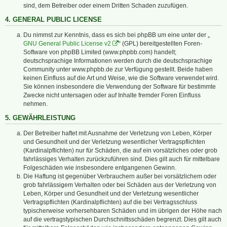
sind, dem Betreiber oder einem Dritten Schaden zuzufügen.
4. GENERAL PUBLIC LICENSE
Du nimmst zur Kenntnis, dass es sich bei phpBB um eine unter der „
GNU General Public License v2
“ (GPL) bereitgestellten Foren-
Software von phpBB Limited (www.phpbb.com) handelt;
deutschsprachige Informationen werden durch die deutschsprachige
Community unter www.phpbb.de zur Verfügung gestellt. Beide haben
keinen Einfluss auf die Art und Weise, wie die Software verwendet wird.
Sie können insbesondere die Verwendung der Software für bestimmte
Zwecke nicht untersagen oder auf Inhalte fremder Foren Einfluss
nehmen.
5. GEWÄHRLEISTUNG
Der Betreiber haftet mit Ausnahme der Verletzung von Leben, Körper
und Gesundheit und der Verletzung wesentlicher Vertragspflichten
(Kardinalpflichten) nur für Schäden, die auf ein vorsätzliches oder grob
fahrlässiges Verhalten zurückzuführen sind. Dies gilt auch für mittelbare
Folgeschäden wie insbesondere entgangenen Gewinn.
Die Haftung ist gegenüber Verbrauchern außer bei vorsätzlichem oder
grob fahrlässigem Verhalten oder bei Schäden aus der Verletzung von
Leben, Körper und Gesundheit und der Verletzung wesentlicher
Vertragspflichten (Kardinalpflichten) auf die bei Vertragsschluss
typischerweise vorhersehbaren Schäden und im übrigen der Höhe nach
auf die vertragstypischen Durchschnittsschäden begrenzt. Dies gilt auch