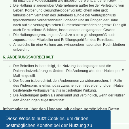
für mittelbare Folgeschäden wie insbesondere entgangenen Gewinn.
Die Haftung ist gegenüber Unternehmern außer bei der Verletzung von
Leben, Körper und Gesundheit oder vorsätzlichem oder grob
fahrlässigem Verhalten des Betreibers auf die bei Vertragsschluss
typischerweise vorhersehbaren Schäden und im Übrigen der Höhe
nach auf die vertragstypischen Durchschnittsschäden begrenzt. Dies gilt
auch für mittelbare Schäden, insbesondere entgangenen Gewinn.
Die Haftungsbegrenzung der Absätze a bis c gilt sinngemäß auch
zugunsten der Mitarbeiter und Erfüllungsgehilfen des Betreibers.
Ansprüche für eine Haftung aus zwingendem nationalem Recht bleiben
unberührt.
6. ÄNDERUNGSVORBEHALT
Der Betreiber ist berechtigt, die Nutzungsbedingungen und die
Datenschutzerklärung zu ändern. Die Änderung wird dem Nutzer per E-
Mail mitgeteilt.
Der Nutzer ist berechtigt, den Änderungen zu widersprechen. Im Falle
des Widerspruchs erlischt das zwischen dem Betreiber und dem Nutzer
bestehende Vertragsverhältnis mit sofortiger Wirkung.
Die Änderungen gelten als anerkannt und verbindlich, wenn der Nutzer
den Änderungen zugestimmt hat.
Informationen über den Umgang mit deinen persönlichen Daten
sind in der Datenschutzerklärung enthalten.
Diese Website nutzt Cookies, um dir den
bestmöglichen Komfort bei der Nutzung zu