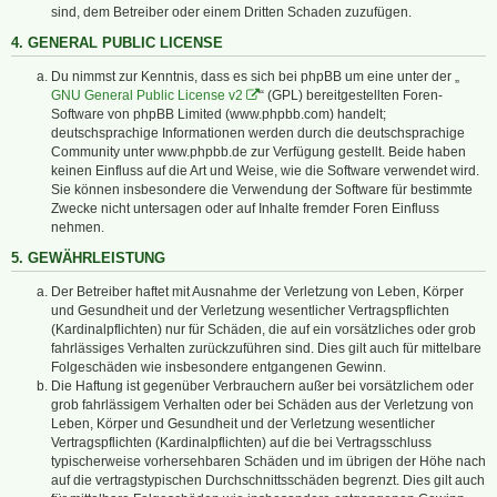
sind, dem Betreiber oder einem Dritten Schaden zuzufügen.
4. GENERAL PUBLIC LICENSE
Du nimmst zur Kenntnis, dass es sich bei phpBB um eine unter der „
GNU General Public License v2
“ (GPL) bereitgestellten Foren-
Software von phpBB Limited (www.phpbb.com) handelt;
deutschsprachige Informationen werden durch die deutschsprachige
Community unter www.phpbb.de zur Verfügung gestellt. Beide haben
keinen Einfluss auf die Art und Weise, wie die Software verwendet wird.
Sie können insbesondere die Verwendung der Software für bestimmte
Zwecke nicht untersagen oder auf Inhalte fremder Foren Einfluss
nehmen.
5. GEWÄHRLEISTUNG
Der Betreiber haftet mit Ausnahme der Verletzung von Leben, Körper
und Gesundheit und der Verletzung wesentlicher Vertragspflichten
(Kardinalpflichten) nur für Schäden, die auf ein vorsätzliches oder grob
fahrlässiges Verhalten zurückzuführen sind. Dies gilt auch für mittelbare
Folgeschäden wie insbesondere entgangenen Gewinn.
Die Haftung ist gegenüber Verbrauchern außer bei vorsätzlichem oder
grob fahrlässigem Verhalten oder bei Schäden aus der Verletzung von
Leben, Körper und Gesundheit und der Verletzung wesentlicher
Vertragspflichten (Kardinalpflichten) auf die bei Vertragsschluss
typischerweise vorhersehbaren Schäden und im übrigen der Höhe nach
auf die vertragstypischen Durchschnittsschäden begrenzt. Dies gilt auch