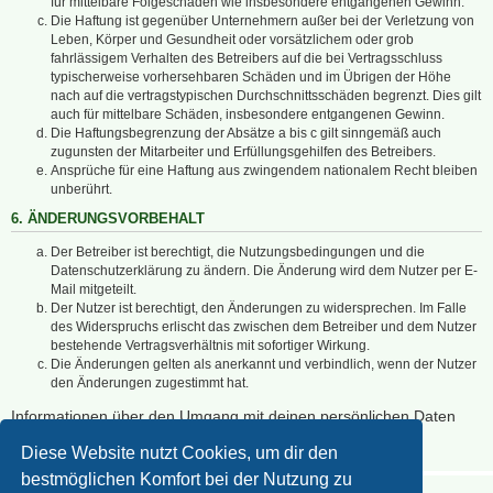
für mittelbare Folgeschäden wie insbesondere entgangenen Gewinn.
Die Haftung ist gegenüber Unternehmern außer bei der Verletzung von
Leben, Körper und Gesundheit oder vorsätzlichem oder grob
fahrlässigem Verhalten des Betreibers auf die bei Vertragsschluss
typischerweise vorhersehbaren Schäden und im Übrigen der Höhe
nach auf die vertragstypischen Durchschnittsschäden begrenzt. Dies gilt
auch für mittelbare Schäden, insbesondere entgangenen Gewinn.
Die Haftungsbegrenzung der Absätze a bis c gilt sinngemäß auch
zugunsten der Mitarbeiter und Erfüllungsgehilfen des Betreibers.
Ansprüche für eine Haftung aus zwingendem nationalem Recht bleiben
unberührt.
6. ÄNDERUNGSVORBEHALT
Der Betreiber ist berechtigt, die Nutzungsbedingungen und die
Datenschutzerklärung zu ändern. Die Änderung wird dem Nutzer per E-
Mail mitgeteilt.
Der Nutzer ist berechtigt, den Änderungen zu widersprechen. Im Falle
des Widerspruchs erlischt das zwischen dem Betreiber und dem Nutzer
bestehende Vertragsverhältnis mit sofortiger Wirkung.
Die Änderungen gelten als anerkannt und verbindlich, wenn der Nutzer
den Änderungen zugestimmt hat.
Informationen über den Umgang mit deinen persönlichen Daten
sind in der Datenschutzerklärung enthalten.
Diese Website nutzt Cookies, um dir den
bestmöglichen Komfort bei der Nutzung zu