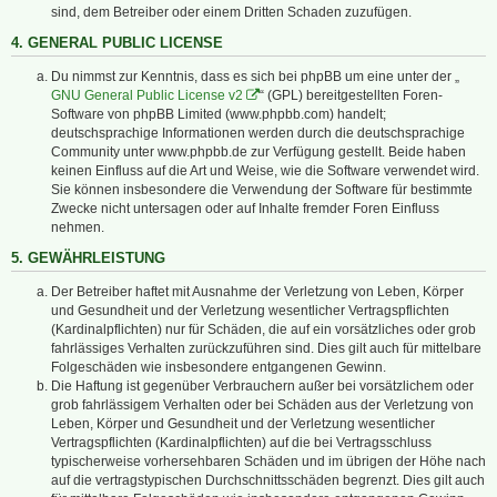
sind, dem Betreiber oder einem Dritten Schaden zuzufügen.
4. GENERAL PUBLIC LICENSE
Du nimmst zur Kenntnis, dass es sich bei phpBB um eine unter der „
GNU General Public License v2
“ (GPL) bereitgestellten Foren-
Software von phpBB Limited (www.phpbb.com) handelt;
deutschsprachige Informationen werden durch die deutschsprachige
Community unter www.phpbb.de zur Verfügung gestellt. Beide haben
keinen Einfluss auf die Art und Weise, wie die Software verwendet wird.
Sie können insbesondere die Verwendung der Software für bestimmte
Zwecke nicht untersagen oder auf Inhalte fremder Foren Einfluss
nehmen.
5. GEWÄHRLEISTUNG
Der Betreiber haftet mit Ausnahme der Verletzung von Leben, Körper
und Gesundheit und der Verletzung wesentlicher Vertragspflichten
(Kardinalpflichten) nur für Schäden, die auf ein vorsätzliches oder grob
fahrlässiges Verhalten zurückzuführen sind. Dies gilt auch für mittelbare
Folgeschäden wie insbesondere entgangenen Gewinn.
Die Haftung ist gegenüber Verbrauchern außer bei vorsätzlichem oder
grob fahrlässigem Verhalten oder bei Schäden aus der Verletzung von
Leben, Körper und Gesundheit und der Verletzung wesentlicher
Vertragspflichten (Kardinalpflichten) auf die bei Vertragsschluss
typischerweise vorhersehbaren Schäden und im übrigen der Höhe nach
auf die vertragstypischen Durchschnittsschäden begrenzt. Dies gilt auch