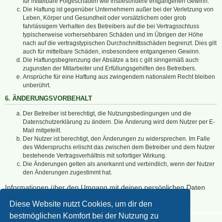
für mittelbare Folgeschäden wie insbesondere entgangenen Gewinn.
Die Haftung ist gegenüber Unternehmern außer bei der Verletzung von
Leben, Körper und Gesundheit oder vorsätzlichem oder grob
fahrlässigem Verhalten des Betreibers auf die bei Vertragsschluss
typischerweise vorhersehbaren Schäden und im Übrigen der Höhe
nach auf die vertragstypischen Durchschnittsschäden begrenzt. Dies gilt
auch für mittelbare Schäden, insbesondere entgangenen Gewinn.
Die Haftungsbegrenzung der Absätze a bis c gilt sinngemäß auch
zugunsten der Mitarbeiter und Erfüllungsgehilfen des Betreibers.
Ansprüche für eine Haftung aus zwingendem nationalem Recht bleiben
unberührt.
6. ÄNDERUNGSVORBEHALT
Der Betreiber ist berechtigt, die Nutzungsbedingungen und die
Datenschutzerklärung zu ändern. Die Änderung wird dem Nutzer per E-
Mail mitgeteilt.
Der Nutzer ist berechtigt, den Änderungen zu widersprechen. Im Falle
des Widerspruchs erlischt das zwischen dem Betreiber und dem Nutzer
bestehende Vertragsverhältnis mit sofortiger Wirkung.
Die Änderungen gelten als anerkannt und verbindlich, wenn der Nutzer
den Änderungen zugestimmt hat.
Informationen über den Umgang mit deinen persönlichen Daten
sind in der Datenschutzerklärung enthalten.
Diese Website nutzt Cookies, um dir den
bestmöglichen Komfort bei der Nutzung zu