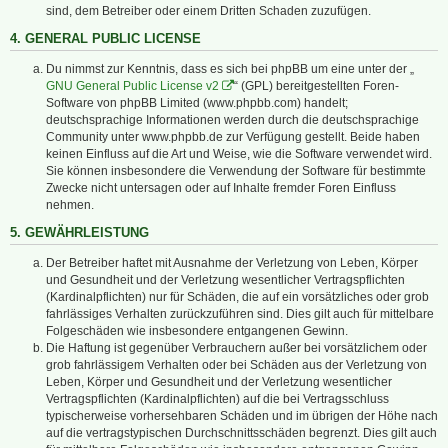
sind, dem Betreiber oder einem Dritten Schaden zuzufügen.
4. GENERAL PUBLIC LICENSE
Du nimmst zur Kenntnis, dass es sich bei phpBB um eine unter der „
GNU General Public License v2
“ (GPL) bereitgestellten Foren-
Software von phpBB Limited (www.phpbb.com) handelt;
deutschsprachige Informationen werden durch die deutschsprachige
Community unter www.phpbb.de zur Verfügung gestellt. Beide haben
keinen Einfluss auf die Art und Weise, wie die Software verwendet wird.
Sie können insbesondere die Verwendung der Software für bestimmte
Zwecke nicht untersagen oder auf Inhalte fremder Foren Einfluss
nehmen.
5. GEWÄHRLEISTUNG
Der Betreiber haftet mit Ausnahme der Verletzung von Leben, Körper
und Gesundheit und der Verletzung wesentlicher Vertragspflichten
(Kardinalpflichten) nur für Schäden, die auf ein vorsätzliches oder grob
fahrlässiges Verhalten zurückzuführen sind. Dies gilt auch für mittelbare
Folgeschäden wie insbesondere entgangenen Gewinn.
Die Haftung ist gegenüber Verbrauchern außer bei vorsätzlichem oder
grob fahrlässigem Verhalten oder bei Schäden aus der Verletzung von
Leben, Körper und Gesundheit und der Verletzung wesentlicher
Vertragspflichten (Kardinalpflichten) auf die bei Vertragsschluss
typischerweise vorhersehbaren Schäden und im übrigen der Höhe nach
auf die vertragstypischen Durchschnittsschäden begrenzt. Dies gilt auch