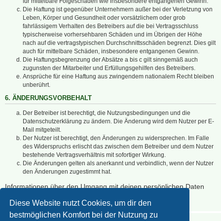
für mittelbare Folgeschäden wie insbesondere entgangenen Gewinn.
Die Haftung ist gegenüber Unternehmern außer bei der Verletzung von
Leben, Körper und Gesundheit oder vorsätzlichem oder grob
fahrlässigem Verhalten des Betreibers auf die bei Vertragsschluss
typischerweise vorhersehbaren Schäden und im Übrigen der Höhe
nach auf die vertragstypischen Durchschnittsschäden begrenzt. Dies gilt
auch für mittelbare Schäden, insbesondere entgangenen Gewinn.
Die Haftungsbegrenzung der Absätze a bis c gilt sinngemäß auch
zugunsten der Mitarbeiter und Erfüllungsgehilfen des Betreibers.
Ansprüche für eine Haftung aus zwingendem nationalem Recht bleiben
unberührt.
6. ÄNDERUNGSVORBEHALT
Der Betreiber ist berechtigt, die Nutzungsbedingungen und die
Datenschutzerklärung zu ändern. Die Änderung wird dem Nutzer per E-
Mail mitgeteilt.
Der Nutzer ist berechtigt, den Änderungen zu widersprechen. Im Falle
des Widerspruchs erlischt das zwischen dem Betreiber und dem Nutzer
bestehende Vertragsverhältnis mit sofortiger Wirkung.
Die Änderungen gelten als anerkannt und verbindlich, wenn der Nutzer
den Änderungen zugestimmt hat.
Informationen über den Umgang mit deinen persönlichen Daten
sind in der Datenschutzerklärung enthalten.
Diese Website nutzt Cookies, um dir den
bestmöglichen Komfort bei der Nutzung zu