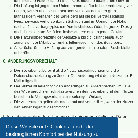
für mittelbare Folgeschäden wie insbesondere entgangenen Gewinn.
Die Haftung ist gegenüber Unternehmern außer bei der Verletzung von
Leben, Körper und Gesundheit oder vorsätzlichem oder grob
fahrlässigem Verhalten des Betreibers auf die bei Vertragsschluss
typischerweise vorhersehbaren Schäden und im Übrigen der Höhe
nach auf die vertragstypischen Durchschnittsschäden begrenzt. Dies gilt
auch für mittelbare Schäden, insbesondere entgangenen Gewinn.
Die Haftungsbegrenzung der Absätze a bis c gilt sinngemäß auch
zugunsten der Mitarbeiter und Erfüllungsgehilfen des Betreibers.
Ansprüche für eine Haftung aus zwingendem nationalem Recht bleiben
unberührt.
6. ÄNDERUNGSVORBEHALT
Der Betreiber ist berechtigt, die Nutzungsbedingungen und die
Datenschutzerklärung zu ändern. Die Änderung wird dem Nutzer per E-
Mail mitgeteilt.
Der Nutzer ist berechtigt, den Änderungen zu widersprechen. Im Falle
des Widerspruchs erlischt das zwischen dem Betreiber und dem Nutzer
bestehende Vertragsverhältnis mit sofortiger Wirkung.
Die Änderungen gelten als anerkannt und verbindlich, wenn der Nutzer
den Änderungen zugestimmt hat.
Informationen über den Umgang mit deinen persönlichen Daten
sind in der Datenschutzerklärung enthalten.
Diese Website nutzt Cookies, um dir den
bestmöglichen Komfort bei der Nutzung zu