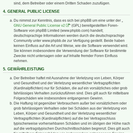
sind, dem Betreiber oder einem Dritten Schaden zuzufügen.
4. GENERAL PUBLIC LICENSE
Du nimmst zur Kenntnis, dass es sich bei phpBB um eine unter der „
GNU General Public License v2
“ (GPL) bereitgestellten Foren-
Software von phpBB Limited (www.phpbb.com) handelt;
deutschsprachige Informationen werden durch die deutschsprachige
Community unter www.phpbb.de zur Verfügung gestellt. Beide haben
keinen Einfluss auf die Art und Weise, wie die Software verwendet wird.
Sie können insbesondere die Verwendung der Software für bestimmte
Zwecke nicht untersagen oder auf Inhalte fremder Foren Einfluss
nehmen.
5. GEWÄHRLEISTUNG
Der Betreiber haftet mit Ausnahme der Verletzung von Leben, Körper
und Gesundheit und der Verletzung wesentlicher Vertragspflichten
(Kardinalpflichten) nur für Schäden, die auf ein vorsätzliches oder grob
fahrlässiges Verhalten zurückzuführen sind. Dies gilt auch für mittelbare
Folgeschäden wie insbesondere entgangenen Gewinn.
Die Haftung ist gegenüber Verbrauchern außer bei vorsätzlichem oder
grob fahrlässigem Verhalten oder bei Schäden aus der Verletzung von
Leben, Körper und Gesundheit und der Verletzung wesentlicher
Vertragspflichten (Kardinalpflichten) auf die bei Vertragsschluss
typischerweise vorhersehbaren Schäden und im übrigen der Höhe nach
auf die vertragstypischen Durchschnittsschäden begrenzt. Dies gilt auch