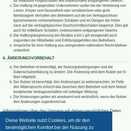
für mittelbare Folgeschäden wie insbesondere entgangenen Gewinn.
Die Haftung ist gegenüber Unternehmern außer bei der Verletzung von
Leben, Körper und Gesundheit oder vorsätzlichem oder grob
fahrlässigem Verhalten des Betreibers auf die bei Vertragsschluss
typischerweise vorhersehbaren Schäden und im Übrigen der Höhe
nach auf die vertragstypischen Durchschnittsschäden begrenzt. Dies gilt
auch für mittelbare Schäden, insbesondere entgangenen Gewinn.
Die Haftungsbegrenzung der Absätze a bis c gilt sinngemäß auch
zugunsten der Mitarbeiter und Erfüllungsgehilfen des Betreibers.
Ansprüche für eine Haftung aus zwingendem nationalem Recht bleiben
unberührt.
6. ÄNDERUNGSVORBEHALT
Der Betreiber ist berechtigt, die Nutzungsbedingungen und die
Datenschutzerklärung zu ändern. Die Änderung wird dem Nutzer per E-
Mail mitgeteilt.
Der Nutzer ist berechtigt, den Änderungen zu widersprechen. Im Falle
des Widerspruchs erlischt das zwischen dem Betreiber und dem Nutzer
bestehende Vertragsverhältnis mit sofortiger Wirkung.
Die Änderungen gelten als anerkannt und verbindlich, wenn der Nutzer
den Änderungen zugestimmt hat.
Informationen über den Umgang mit deinen persönlichen Daten
sind in der Datenschutzerklärung enthalten.
Diese Website nutzt Cookies, um dir den
bestmöglichen Komfort bei der Nutzung zu