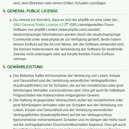
sind, dem Betreiber oder einem Dritten Schaden zuzufügen.
4. GENERAL PUBLIC LICENSE
Du nimmst zur Kenntnis, dass es sich bei phpBB um eine unter der „
GNU General Public License v2
“ (GPL) bereitgestellten Foren-
Software von phpBB Limited (www.phpbb.com) handelt;
deutschsprachige Informationen werden durch die deutschsprachige
Community unter www.phpbb.de zur Verfügung gestellt. Beide haben
keinen Einfluss auf die Art und Weise, wie die Software verwendet wird.
Sie können insbesondere die Verwendung der Software für bestimmte
Zwecke nicht untersagen oder auf Inhalte fremder Foren Einfluss
nehmen.
5. GEWÄHRLEISTUNG
Der Betreiber haftet mit Ausnahme der Verletzung von Leben, Körper
und Gesundheit und der Verletzung wesentlicher Vertragspflichten
(Kardinalpflichten) nur für Schäden, die auf ein vorsätzliches oder grob
fahrlässiges Verhalten zurückzuführen sind. Dies gilt auch für mittelbare
Folgeschäden wie insbesondere entgangenen Gewinn.
Die Haftung ist gegenüber Verbrauchern außer bei vorsätzlichem oder
grob fahrlässigem Verhalten oder bei Schäden aus der Verletzung von
Leben, Körper und Gesundheit und der Verletzung wesentlicher
Vertragspflichten (Kardinalpflichten) auf die bei Vertragsschluss
typischerweise vorhersehbaren Schäden und im übrigen der Höhe nach
auf die vertragstypischen Durchschnittsschäden begrenzt. Dies gilt auch