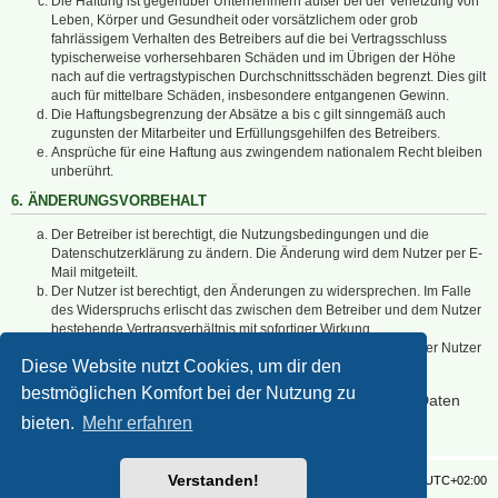
Die Haftung ist gegenüber Unternehmern außer bei der Verletzung von
Leben, Körper und Gesundheit oder vorsätzlichem oder grob
fahrlässigem Verhalten des Betreibers auf die bei Vertragsschluss
typischerweise vorhersehbaren Schäden und im Übrigen der Höhe
nach auf die vertragstypischen Durchschnittsschäden begrenzt. Dies gilt
auch für mittelbare Schäden, insbesondere entgangenen Gewinn.
Die Haftungsbegrenzung der Absätze a bis c gilt sinngemäß auch
zugunsten der Mitarbeiter und Erfüllungsgehilfen des Betreibers.
Ansprüche für eine Haftung aus zwingendem nationalem Recht bleiben
unberührt.
6. ÄNDERUNGSVORBEHALT
Der Betreiber ist berechtigt, die Nutzungsbedingungen und die
Datenschutzerklärung zu ändern. Die Änderung wird dem Nutzer per E-
Mail mitgeteilt.
Der Nutzer ist berechtigt, den Änderungen zu widersprechen. Im Falle
des Widerspruchs erlischt das zwischen dem Betreiber und dem Nutzer
bestehende Vertragsverhältnis mit sofortiger Wirkung.
Die Änderungen gelten als anerkannt und verbindlich, wenn der Nutzer
Diese Website nutzt Cookies, um dir den
den Änderungen zugestimmt hat.
bestmöglichen Komfort bei der Nutzung zu
Informationen über den Umgang mit deinen persönlichen Daten
sind in der Datenschutzerklärung enthalten.
bieten.
Mehr erfahren
Verstanden!
Foren-Übersicht
Alle Zeiten sind
UTC+02:00