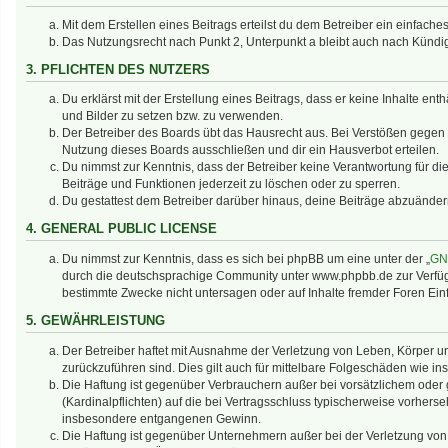
Mit dem Erstellen eines Beitrags erteilst du dem Betreiber ein einfac
Das Nutzungsrecht nach Punkt 2, Unterpunkt a bleibt auch nach Künd
3. PFLICHTEN DES NUTZERS
Du erklärst mit der Erstellung eines Beitrags, dass er keine Inhalte en
und Bilder zu setzen bzw. zu verwenden.
Der Betreiber des Boards übt das Hausrecht aus. Bei Verstößen gegen
Nutzung dieses Boards ausschließen und dir ein Hausverbot erteilen.
Du nimmst zur Kenntnis, dass der Betreiber keine Verantwortung für die 
Beiträge und Funktionen jederzeit zu löschen oder zu sperren.
Du gestattest dem Betreiber darüber hinaus, deine Beiträge abzuänder
4. GENERAL PUBLIC LICENSE
Du nimmst zur Kenntnis, dass es sich bei phpBB um eine unter der „
GNU
durch die deutschsprachige Community unter www.phpbb.de zur Verfügun
bestimmte Zwecke nicht untersagen oder auf Inhalte fremder Foren Ei
5. GEWÄHRLEISTUNG
Der Betreiber haftet mit Ausnahme der Verletzung von Leben, Körper und
zurückzuführen sind. Dies gilt auch für mittelbare Folgeschäden wie
Die Haftung ist gegenüber Verbrauchern außer bei vorsätzlichem oder 
(Kardinalpflichten) auf die bei Vertragsschluss typischerweise vorher
insbesondere entgangenen Gewinn.
Die Haftung ist gegenüber Unternehmern außer bei der Verletzung von 