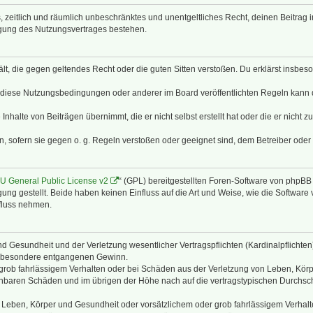
hes, zeitlich und räumlich unbeschränktes und unentgeltliches Recht, deinen Beitra
igung des Nutzungsvertrages bestehen.
thält, die gegen geltendes Recht oder die guten Sitten verstoßen. Du erklärst insbe
 diese Nutzungsbedingungen oder anderer im Board veröffentlichten Regeln kann 
Inhalte von Beiträgen übernimmt, die er nicht selbst erstellt hat oder die er nicht
n, sofern sie gegen o. g. Regeln verstoßen oder geeignet sind, dem Betreiber ode
 General Public License v2
“ (GPL) bereitgestellten Foren-Software von phpB
g gestellt. Beide haben keinen Einfluss auf die Art und Weise, wie die Software
nfluss nehmen.
 Gesundheit und der Verletzung wesentlicher Vertragspflichten (Kardinalpflichten) 
 insbesondere entgangenen Gewinn.
grob fahrlässigem Verhalten oder bei Schäden aus der Verletzung von Leben, Körp
sehbaren Schäden und im übrigen der Höhe nach auf die vertragstypischen Durchsch
Leben, Körper und Gesundheit oder vorsätzlichem oder grob fahrlässigem Verhalte