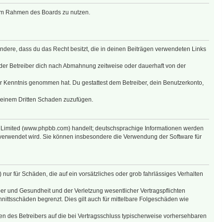
g im Rahmen des Boards zu nutzen.
sondere, dass du das Recht besitzt, die in deinen Beiträgen verwendeten Links
der Betreiber dich nach Abmahnung zeitweise oder dauerhaft von der
 zur Kenntnis genommen hat. Du gestattest dem Betreiber, dein Benutzerkonto,
r einem Dritten Schaden zuzufügen.
B Limited (www.phpbb.com) handelt; deutschsprachige Informationen werden
 verwendet wird. Sie können insbesondere die Verwendung der Software für
nur für Schäden, die auf ein vorsätzliches oder grob fahrlässiges Verhalten
er und Gesundheit und der Verletzung wesentlicher Vertragspflichten
nittsschäden begrenzt. Dies gilt auch für mittelbare Folgeschäden wie
n des Betreibers auf die bei Vertragsschluss typischerweise vorhersehbaren