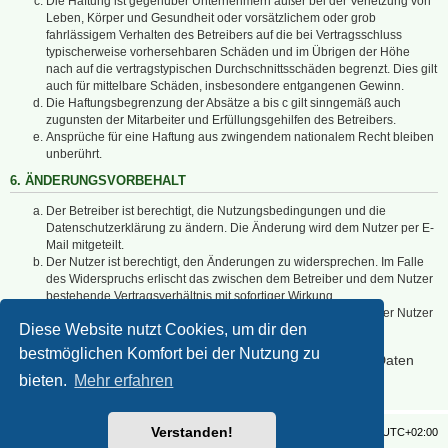
Die Haftung ist gegenüber Unternehmern außer bei der Verletzung von
Leben, Körper und Gesundheit oder vorsätzlichem oder grob
fahrlässigem Verhalten des Betreibers auf die bei Vertragsschluss
typischerweise vorhersehbaren Schäden und im Übrigen der Höhe
nach auf die vertragstypischen Durchschnittsschäden begrenzt. Dies gilt
auch für mittelbare Schäden, insbesondere entgangenen Gewinn.
Die Haftungsbegrenzung der Absätze a bis c gilt sinngemäß auch
zugunsten der Mitarbeiter und Erfüllungsgehilfen des Betreibers.
Ansprüche für eine Haftung aus zwingendem nationalem Recht bleiben
unberührt.
6. ÄNDERUNGSVORBEHALT
Der Betreiber ist berechtigt, die Nutzungsbedingungen und die
Datenschutzerklärung zu ändern. Die Änderung wird dem Nutzer per E-
Mail mitgeteilt.
Der Nutzer ist berechtigt, den Änderungen zu widersprechen. Im Falle
des Widerspruchs erlischt das zwischen dem Betreiber und dem Nutzer
bestehende Vertragsverhältnis mit sofortiger Wirkung.
Die Änderungen gelten als anerkannt und verbindlich, wenn der Nutzer
Diese Website nutzt Cookies, um dir den
den Änderungen zugestimmt hat.
bestmöglichen Komfort bei der Nutzung zu
Informationen über den Umgang mit deinen persönlichen Daten
sind in der Datenschutzerklärung enthalten.
bieten.
Mehr erfahren
Verstanden!
Foren-Übersicht
Alle Zeiten sind
UTC+02:00